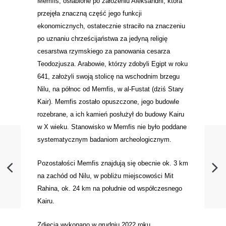
Memfis, osłabione po założeniu Aleksandrii, która
przejęła znaczną część jego funkcji
ekonomicznych, ostatecznie straciło na znaczeniu
po uznaniu chrześcijaństwa za jedyną religię
cesarstwa rzymskiego za panowania cesarza
Teodozjusza. Arabowie, którzy zdobyli Egipt w roku
641, założyli swoją stolicę na wschodnim brzegu
Nilu, na północ od Memfis, w al-Fustat (dziś Stary
Kair). Memfis zostało opuszczone, jego budowle
rozebrane, a ich kamień posłużył do budowy Kairu
w X wieku. Stanowisko w Memfis nie było poddane
systematycznym badaniom archeologicznym.
Pozostałości Memfis znajdują się obecnie ok. 3 km
na zachód od Nilu, w pobliżu miejscowości Mit
Rahina, ok. 24 km na południe od współczesnego
Kairu.
Zdjęcia wykonano w grudniu 2022 roku.