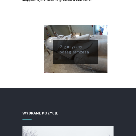
Gigantyczny
posąg Ramzesa
II
WYBRANE POZYCJE