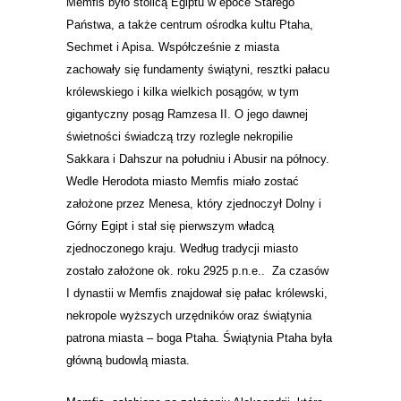
Memfis było stolicą Egiptu w epoce Starego
Państwa, a także centrum ośrodka kultu Ptaha,
Sechmet i Apisa. Współcześnie z miasta
zachowały się fundamenty świątyni, resztki pałacu
królewskiego i kilka wielkich posągów, w tym
gigantyczny posąg Ramzesa II. O jego dawnej
świetności świadczą trzy rozlegle nekropilie
Sakkara i Dahszur na południu i Abusir na północy.
Wedle Herodota miasto Memfis miało zostać
założone przez Menesa, który zjednoczył Dolny i
Górny Egipt i stał się pierwszym władcą
zjednoczonego kraju. Według tradycji miasto
zostało założone ok. roku 2925 p.n.e.. Za czasów
I dynastii w Memfis znajdował się pałac królewski,
nekropole wyższych urzędników oraz świątynia
patrona miasta – boga Ptaha. Świątynia Ptaha była
główną budowlą miasta.