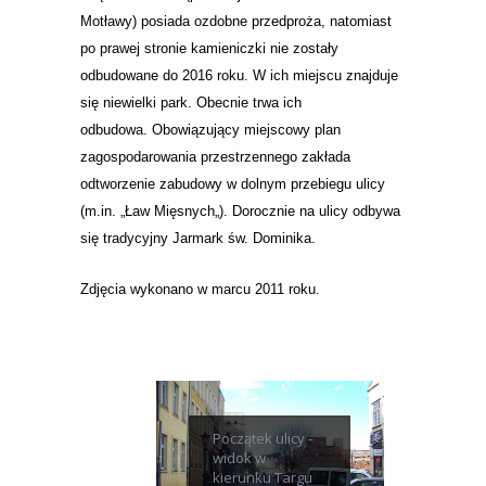
Motławy) posiada ozdobne przedproża, natomiast
po prawej stronie kamieniczki nie zostały
odbudowane do
2016 roku
.
W
ich miejscu znajduje
się niewielki park. Obecnie trwa ich
odbudowa. Obowiązujący miejscowy plan
zagospodarowania przestrzennego
zakłada
odtworzenie zabudowy w dolnym przebiegu ulicy
(m.in. „
Ław Mięsnych
„). Dorocznie na ulicy odbywa
się tradycyjny
Jarmark św. Dominika.
Zdjęcia wykonano w marcu 2011 roku.
Początek ulicy -
widok w
kierunku Targu