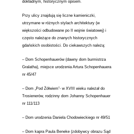
dokładnym, historycznym opisem.
Przy ulicy znajdują się liczne kamieniczki,
utrzymane w różnych stylach architektury (w
większości odbudowane po II wojnie światowej) i
często należące do znanych historycznych
gdańskich osobistości. Do ciekawszych należą:
–
Dom Schopenhauerów (dawny dom burmistrza
Gralatha), miejsce
urodzenia Artura Schopenhauera
nr 45/47
–
Dom „Pod Żółwiem”- w XVIII wieku należał do
Trosienerów, rodzinny dom Johanny Schopenhauer
nr 111/113
–
Dom urodzenia Daniela Chodowieckiego nr 49/51
–
Dom kapra Paula Beneke (zdobywcy obrazu Sąd