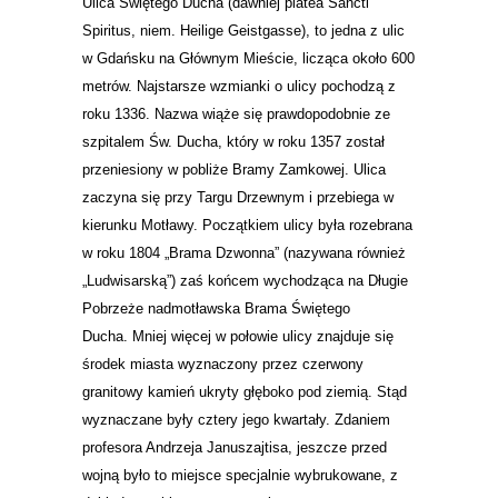
Ulica Świętego Ducha (dawniej platea Sancti
Spiritus, niem. Heilige Geistgasse), to jedna z ulic
w Gdańsku na Głównym Mieście, licząca około 600
metrów. Najstarsze wzmianki o ulicy pochodzą z
roku 1336. Nazwa wiąże się prawdopodobnie ze
szpitalem Św. Ducha, który w roku 1357 został
przeniesiony w pobliże Bramy Zamkowej. Ulica
zaczyna się przy Targu Drzewnym i przebiega w
kierunku Motławy. Początkiem ulicy była rozebrana
w roku 1804 „Brama Dzwonna” (nazywana również
„Ludwisarską”) zaś końcem wychodząca na Długie
Pobrzeże nadmotławska Brama Świętego
Ducha. Mniej więcej w połowie ulicy znajduje się
środek miasta wyznaczony przez czerwony
granitowy kamień ukryty głęboko pod ziemią. Stąd
wyznaczane były cztery jego kwartały. Zdaniem
profesora Andrzeja Januszajtisa, jeszcze przed
wojną było to miejsce specjalnie wybrukowane, z