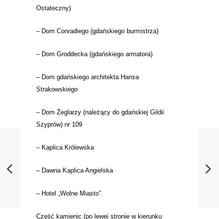
Ostateczny)
–
Dom Conradiego (gdańskiego burmistrza)
–
Dom Groddecka
(gdańskiego armatora)
–
Dom
gdańskiego architekta Hansa
Strakowskiego
–
Dom Żeglarzy (należący do gdańskiej Gildii
Szyprów) nr 109
–
Kaplica Królewska
–
Dawna
Kaplica Angielska
– Hotel „Wolne Miasto”.
Część kamienic (po lewej stronie w kierunku