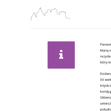
Pierwot
Marią v
rezyde
który k
Dodano
XX wie
trójsk
kondyg
Główną
umieszc
połudn