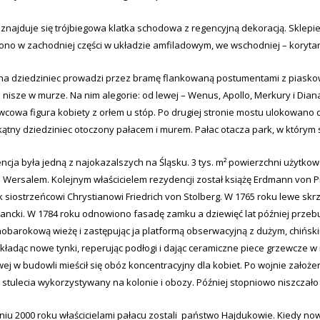
znajduje się trójbiegowa klatka schodowa z regencyjną dekoracją. Sklepie
ono w zachodniej części w układzie amfiladowym, we wschodniej – korytar
na dziedziniec prowadzi przez bramę flankowaną postumentami z piaskowc
 nisze w murze. Na nim alegorie: od lewej – Wenus, Apollo, Merkury i Dia
cowa figura kobiety z orłem u stóp. Po drugiej stronie mostu ulokowano 
ątny dziedziniec otoczony pałacem i murem. Pałac otacza park, w którym s
cja była jedną z najokazalszych na Śląsku. 3 tys. m² powierzchni użytkowe
 Wersalem. Kolejnym właścicielem rezydencji został książę Erdmann von Pro
k siostrzeńcowi Chrystianowi Friedrich von Stolberg. W 1765 roku lewe s
tancki. W 1784 roku odnowiono fasadę zamku a dziewięć lat później prz
obarokową wieżę i zastępując ja platformą obserwacyjną z dużym, chiński
 kładąc nowe tynki, reperując podłogi i dając ceramiczne piece grzewcze w
ej w budowli mieścił się obóz koncentracyjny dla kobiet. Po wojnie założ
 stulecia wykorzystywany na kolonie i obozy. Później stopniowo niszczało 
iu 2000 roku właścicielami pałacu zostali państwo Hajdukowie. Kiedy nowi 