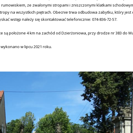
m rumowiskiem, ze zwalonymi stropami i zniszczonymi klatkami schodowymi
ropy na wszystkich piętrach. Obecnie trwa odbudowa zabytku, który jest d
skać wstęp należy się skontaktować telefonicznie: 074-836-72-57.
ce są położone 4 km na zachód od Dzierżoniowa, przy drodze nr 383 do Wa
 wykonano w lipcu 2021 roku.