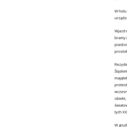
W holu 
urządz
Wjazd 
bramy i
piaskow
prostok
Rezyden
Śląskim
mająte
protes
wczesn
obiekt,
światow
tych XX
W grudn