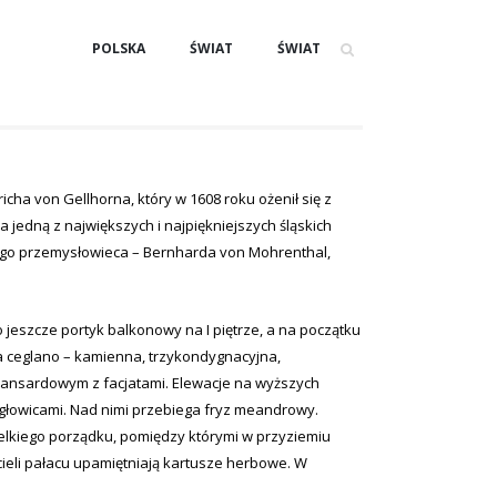
POLSKA
ŚWIAT
ŚWIAT
cha von Gellhorna, który w 1608 roku ożenił się z
 jedną z największych i najpiękniejszych śląskich
iego przemysłowieca – Bernharda von Mohrenthal,
szcze portyk balkonowy na I piętrze, a na początku
a ceglano – kamienna, trzykondygnacyjna,
 mansardowym z facjatami. Elewacje na wyższych
głowicami. Nad nimi przebiega fryz meandrowy.
kiego porządku, pomiędzy którymi w przyziemiu
cieli pałacu upamiętniają kartusze herbowe. W