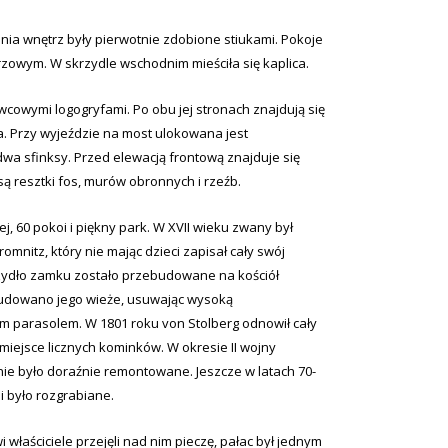
nia wnętrz były pierwotnie zdobione stiukami. Pokoje
zowym. W skrzydle wschodnim mieściła się kaplica.
owymi logogryfami. Po obu jej stronach znajdują się
na. Przy wyjeździe na most ulokowana jest
dwa sfinksy. Przed elewacją frontową znajduje się
ą resztki fos, murów obronnych i rzeźb.
j, 60 pokoi i piękny park. W XVII wieku zwany był
mnitz, który nie mając dzieci zapisał cały swój
krzydło zamku zostało przebudowane na kościół
ebudowano jego wieże, usuwając wysoką
m parasolem. W 1801 roku von Stolberg odnowił cały
 miejsce licznych kominków. W okresie II wojny
enie było doraźnie remontowane. Jeszcze w latach 70-
i było rozgrabiane.
właściciele przejęli nad nim pieczę, pałac był jednym