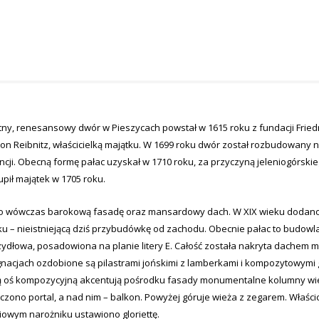
ny, renesansowy dwór w Pieszycach powstał w 1615 roku z fundacji Friedri
on Reibnitz, właścicielką majątku. W 1699 roku dwór został rozbudowany na
ncji. Obecną formę pałac uzyskał w 1710 roku, za przyczyną jeleniogórsk
upił majątek w 1705 roku.
 wówczas barokową fasadę oraz mansardowy dach. W XIX wieku dodano je
ku – nieistniejącą dziś przybudówkę od zachodu. Obecnie pałac to budowl
rzydłowa, posadowiona na planie litery E. Całość została nakryta dachem
nacjach ozdobione są pilastrami jońskimi z lamberkami i kompozytowymi 
 oś kompozycyjną akcentują pośrodku fasady monumentalne kolumny wiel
zono portal, a nad nim – balkon. Powyżej góruje wieża z zegarem. Właści
iowym narożniku ustawiono gloriettę.