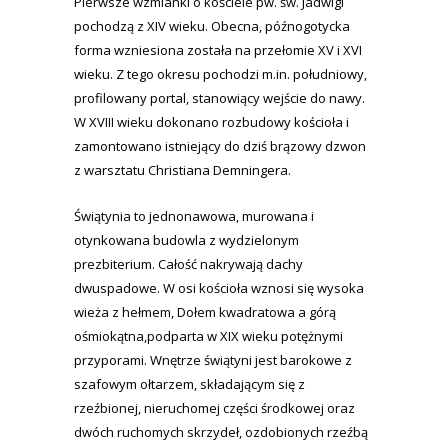
Pierwsze wzmianki o kościele pw. św. Jadwigi
pochodzą z XIV wieku. Obecna, późnogotycka
forma wzniesiona została na przełomie XV i XVI
wieku. Z tego okresu pochodzi m.in. południowy,
profilowany portal, stanowiący wejście do nawy.
W XVIII wieku dokonano rozbudowy kościoła i
zamontowano istniejący do dziś brązowy dzwon
z warsztatu Christiana Demningera.
Świątynia to jednonawowa, murowana i
otynkowana budowla z wydzielonym
prezbiterium. Całość nakrywają dachy
dwuspadowe. W osi kościoła wznosi się wysoka
wieża z hełmem, Dołem kwadratowa a górą
ośmiokątna,podparta w XIX wieku potężnymi
przyporami. Wnętrze świątyni jest barokowe z
szafowym ołtarzem, składającym się z
rzeźbionej, nieruchomej części środkowej oraz
dwóch ruchomych skrzydeł, ozdobionych rzeźbą