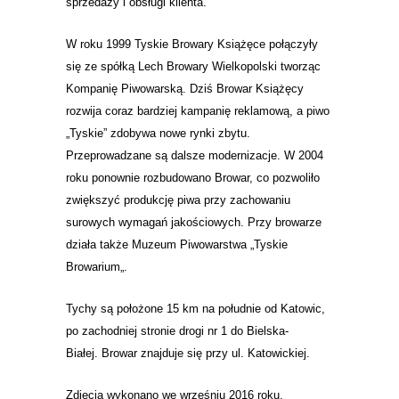
sprzedaży i obsługi klienta.
W roku 1999
Tyskie Browary Książęce
połączyły
się ze spółką
Lech Browary Wielkopolski
tworząc
Kompanię Piwowarską. Dziś Browar Książęcy
rozwija coraz bardziej kampanię reklamową, a piwo
„
Tyskie
” zdobywa nowe rynki zbytu.
Przeprowadzane są dalsze modernizacje. W 2004
roku ponownie rozbudowano Browar, co pozwoliło
zwiększyć produkcję piwa przy zachowaniu
surowych wymagań jakościowych. Przy browarze
działa także Muzeum Piwowarstwa „
Tyskie
Browarium
„.
Tychy są położone 15 km na południe od Katowic,
po zachodniej stronie drogi nr 1 do Bielska-
Białej.
Browar
znajduje się przy ul. Katowickiej.
Zdjęcia wykonano we wrześniu 2016 roku.