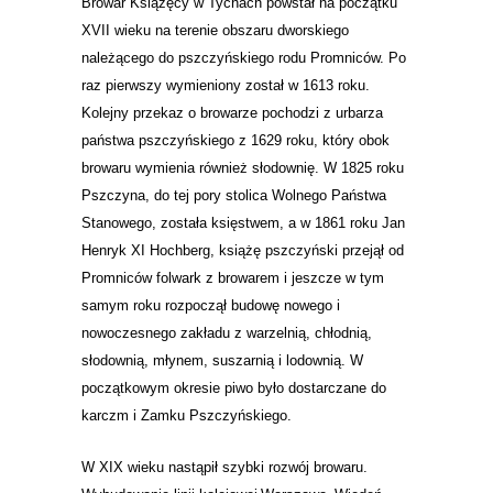
Browar Książęcy w Tychach powstał na początku
XVII wieku na terenie obszaru dworskiego
należącego do pszczyńskiego rodu
Promniców
. Po
raz pierwszy wymieniony został w 1613 roku.
Kolejny przekaz o browarze pochodzi z urbarza
państwa pszczyńskiego z 1629 roku, który obok
browaru wymienia również słodownię. W 1825 roku
Pszczyna, do tej pory stolica Wolnego Państwa
Stanowego, została księstwem, a w 1861 roku Jan
Henryk XI Hochberg,
książę pszczyński
przejął od
Promniców folwark z browarem i jeszcze w tym
samym roku rozpoczął budowę nowego i
nowoczesnego zakładu z warzelnią, chłodnią,
słodownią, młynem, suszarnią i lodownią. W
początkowym okresie piwo było dostarczane do
karczm i
Zamku Pszczyńskiego
.
W XIX wieku nastąpił szybki rozwój browaru.