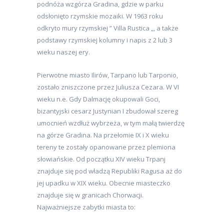
podnóża wzgórza Gradina, gdzie w parku
odsłonięto rzymskie mozaiki. W 1963 roku
odkryto mury rzymskiej ” Villa Rustica „, a także
podstawy rzymskiej kolumny i napis z 2 lub ​​3
wieku naszej ery.
Pierwotne miasto Ilirów, Tarpano lub Tarponio,
zostało zniszczone przez Juliusza Cezara. W VI
wieku n.e. Gdy Dalmację okupowali Goci,
bizantyjski cesarz Justynian I zbudował szereg
umocnień wzdłuż wybrzeża, w tym małą twierdzę
na górze Gradina. Na przełomie IX i X wieku
tereny te zostały opanowane przez plemiona
słowiańskie. Od początku XIV wieku Trpanj
znajduje się pod władzą Republiki Ragusa aż do
jej upadku w XIX wieku. Obecnie miasteczko
znajduje się w granicach Chorwacji.
Najważniejsze zabytki miasta to: