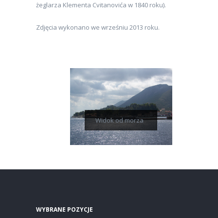
żeglarza Klementa Cvitanovića w 1840 roku).
Zdjęcia wykonano we wrześniu 2013 roku.
Widok od morza
WYBRANE POZYCJE