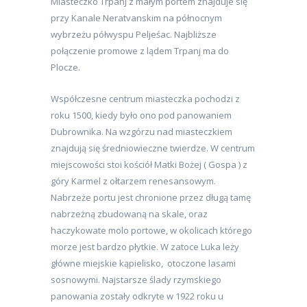
Miasteczko Trpanj z małym portem znajduje się
przy Kanale Neratvanskim na północnym
wybrzeżu półwyspu Peljeśac. Najbliższe
połączenie promowe z lądem Trpanj ma do
Plocze.
Współczesne centrum miasteczka pochodzi z
roku 1500, kiedy było ono pod panowaniem
Dubrownika. Na wzgórzu nad miasteczkiem
znajdują się średniowieczne twierdze. W centrum
miejscowości stoi kościół Matki Bożej ( Gospa ) z
góry Karmel z ołtarzem renesansowym.
Nabrzeże portu jest chronione przez długą tamę
nabrzeżną zbudowaną na skale, oraz
haczykowate molo portowe, w okolicach którego
morze jest bardzo płytkie. W zatoce Luka leży
główne miejskie kąpielisko, otoczone lasami
sosnowymi. Najstarsze ślady rzymskiego
panowania zostały odkryte w 1922 roku u