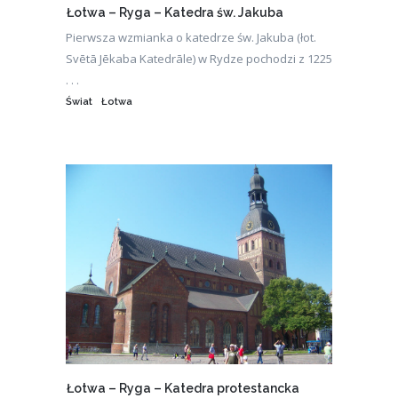
Łotwa – Ryga – Katedra św. Jakuba
Pierwsza wzmianka o katedrze św. Jakuba (łot.
Svētā Jēkaba Katedrāle) w Rydze pochodzi z 1225
. . .
Świat
Łotwa
Łotwa – Ryga – Katedra protestancka