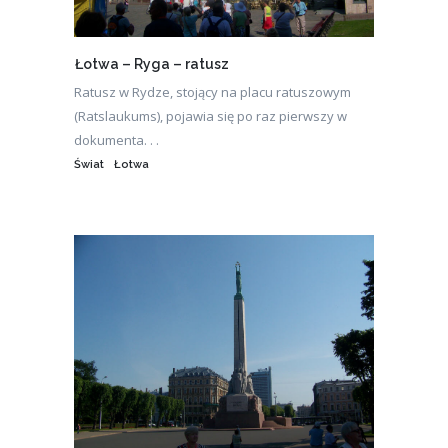
Łotwa – Ryga – ratusz
Ratusz w Rydze, stojący na placu ratuszowym
(Ratslaukums), pojawia się po raz pierwszy w
dokumenta. . .
Świat
Łotwa