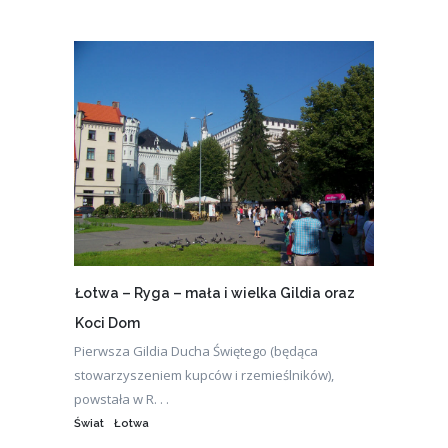
Łotwa – Ryga – mała i wielka Gildia oraz
Koci Dom
Pierwsza Gildia Ducha Świętego (będąca
stowarzyszeniem kupców i rzemieślników),
powstała w R. . .
Świat
Łotwa