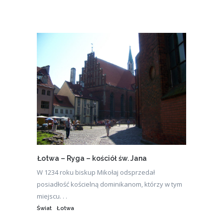
Łotwa – Ryga – kościół św. Jana
W 1234 roku biskup Mikołaj odsprzedał
posiadłość kościelną dominikanom, którzy w tym
miejscu. . .
Świat
Łotwa