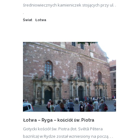
średniowiecznych kamieniczek stojących przy ul. .
.
Świat
Łotwa
Łotwa – Ryga – kościół św. Piotra
Gotycki kościół św. Piotra (łot. Svētā Pētera
baznīca) w Rydze został wzniesiony na począ. . .