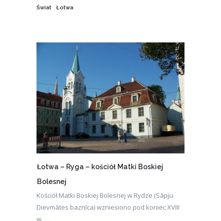
Świat
Łotwa
Łotwa – Ryga – kościół Matki Boskiej
Bolesnej
Kościół Matki Boskiej Bolesnej w Rydze (Sāpju
Dievmātes baznīca) wzniesiono pod koniec XVIII
w. . .