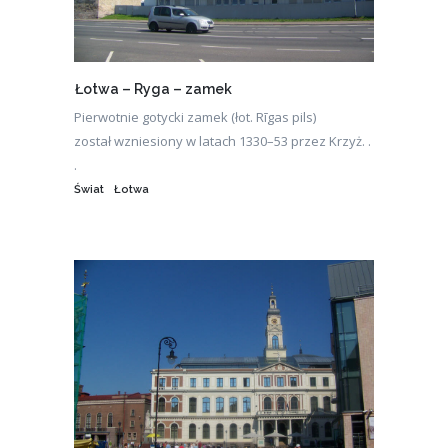
Łotwa – Ryga – zamek
Pierwotnie gotycki zamek (łot. Rīgas pils)
został wzniesiony w latach 1330–53 przez Krzyż. .
.
Świat
Łotwa