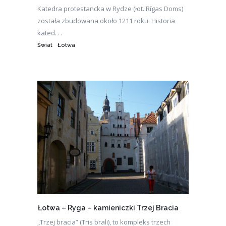
Katedra protestancka w Rydze (łot. Rīgas Doms)
została zbudowana około 1211 roku. Historia
kated. . .
Świat
Łotwa
Łotwa – Ryga – kamieniczki Trzej Bracia
„Trzej bracia” (Tris brali), to kompleks trzech