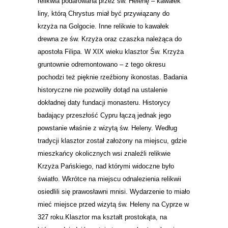
relikwia podarowana przez św. Helenę – kawałek
liny, którą Chrystus miał być przywiązany do
krzyża na Golgocie. Inne relikwie to kawałek
drewna ze św. Krzyża
oraz czaszka należąca do
apostoła Filipa.
W XIX wieku klasztor Św. Krzyża
gruntownie odremontowano – z tego okresu
pochodzi też pięknie rzeźbiony ikonostas. Badania
historyczne nie pozwoliły dotąd na ustalenie
dokładnej daty funda
cji monasteru. Historycy
badający przeszłość Cypru łączą jednak jego
powstanie właśnie z wizytą św. Heleny. Według
tradycji klasztor został założony na miejscu, gdzie
mieszkańcy okolicznych wsi znaleźli relikwie
Krzyża Pańskiego, nad którymi widoczne było
światło. Wkrótce na miejscu odnalezienia relikwii
osiedlili się prawosławni mnisi. Wydarzenie to miało
mieć miejsce przed wizytą św. Heleny na Cyprze w
327 roku.Klasztor ma kształt prostokąta, na