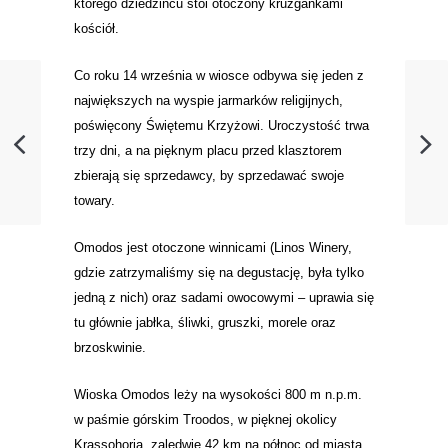
którego dziedzińcu stoi otoczony krużgankami
kościół.
Co roku 14 września w wiosce odbywa się jeden z
największych na wyspie jarmarków religijnych,
poświęcony Świętemu Krzyżowi. Uroczystość trwa
trzy dni, a na pięknym placu przed klasztorem
zbierają się sprzedawcy, by sprzedawać swoje
towary.
Omodos jest otoczone winnicami (Linos Winery,
gdzie zatrzymaliśmy się na degustację, była tylko
jedną z nich) oraz sadami owocowymi – uprawia się
tu głównie jabłka, śliwki, gruszki, morele oraz
brzoskwinie.
Wioska Omodos leży na wysokości 800 m n.p.m.
w paśmie górskim Troodos, w pięknej okolicy
Krassohoria, zaledwie 42 km na północ od miasta