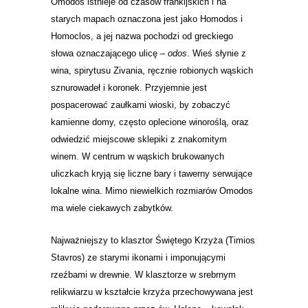
Omodos istnieje od czasów frankijskich i na
starych mapach oznaczona jest jako Homodos i
Homoclos, a jej nazwa pochodzi od greckiego
słowa oznaczającego ulicę –
odos
. Wieś słynie z
wina, spirytusu Zivania, ręcznie robionych wąskich
sznurowadeł i koronek. Przyjemnie jest
pospacerować zaułkami wioski, by zobaczyć
kamienne domy, często oplecione winoroślą, oraz
odwiedzić miejscowe sklepiki z znakomitym
winem. W centrum w wąskich brukowanych
uliczkach kryją się liczne bary i tawerny serwujące
lokalne wina. Mimo niewielkich rozmiarów Omodos
ma wiele ciekawych zabytków.
Najważniejszy to
klasztor Świętego Krzyża (Timios
Stavros) ze starymi ikonami i imponującymi
rzeźbami w drewnie. W klasztorze w srebrnym
relikwiarzu w kształcie krzyża przechowywana jest