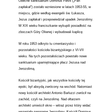
Obecne sanktuarium Dominus Flevit („Pan
zapłakał”) zostało wzniesione w latach 1953-55,
w
miejscu, gdzie według ewangelii św. Łukasza,
Jezus zapłakał i przepowiedział upadek Jerozolimy.
W XIX wieku franciszkanie wykupili posiadłość na
zboczach Góry Oliwnej i wybudowali kaplicę.
W roku 1953 odkryto tu cmentarzysko i
pozostałości kościoła bizantyjskiego z VI-VII
wieku. Na tych pozostałościach powstało nowe
sanktuarium upamiętniające płacz Jezusa nad
Jerozolimą.
Kościół bizantyjski, jak wszystkie kościoły tej
epoki, był absydą zwrócony na wschód. Natomiast
nowy kościół architekt Antonio Barluzzi zwrócił na
zachód, czyli na Jerozolimę. Nad ołtarzem
architekt umieścił okno – witraż przez który widać
wspaniałą panoramę Jerozolimy. Kościół Dominus