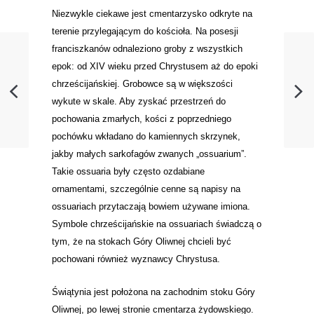
Niezwykle ciekawe jest cmentarzysko odkryte na
terenie przylegającym do kościoła. Na posesji
franciszkanów odnaleziono groby z wszystkich
epok: od XIV wieku przed Chrystusem aż do epoki
chrześcijańskiej. Grobowce są w większości
wykute w skale. Aby zyskać przestrzeń do
pochowania zmarłych, kości z poprzedniego
pochówku wkładano do kamiennych skrzynek,
jakby małych sarkofagów zwanych „ossuarium”.
Takie ossuaria były często ozdabiane
ornamentami, szczególnie cenne są napisy na
ossuariach przytaczają bowiem używane imiona.
Symbole chrześcijańskie na ossuariach świadczą o
tym, że na stokach Góry Oliwnej chcieli być
pochowani również wyznawcy Chrystusa.
Świątynia jest położona na zachodnim stoku Góry
Oliwnej, po lewej stronie cmentarza żydowskiego.