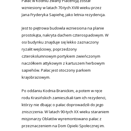
Pałac w Kodniu zwany Placencją został
wzniesiony w latach 70-tych XVIII wieku przez
Jana Fryderyka Sapiehę, jako letnia rezydencja.
Jest to piętrowa budowla wzniesiona na planie
prostokąta, nakryta dachem czterospadowym. W
osi budynku znajduje się lekko zaznaczony
ryzalit wejściowy, poprzedzony
czterokolumnowym portykiem zwieńczonym
naczółkiem attykowym z kartuszem herbowym
sapiehów. Pałac jest otoczony parkiem
krajobrazowym.
Po oddaniu Kodnia Branickim, a potem w ręce
rodu Krasińskich zamieszkali tam ich rezydenci,
którzy nie dbając o pałac doprowadzili do jego
zniszczenia. W latach 90-tych XX wieku staraniem
misjonarzy Oblatów wyremontowano pałac z
przeznaczeniem na Dom Opieki Społecznej im.