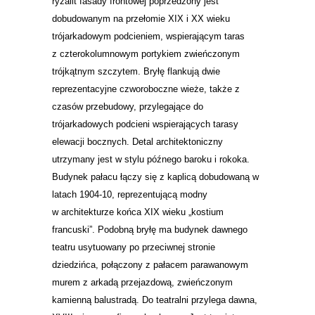
ryzalit fasady frontowej poprzedzony jest
dobudowanym na przełomie XIX i XX wieku
trójarkadowym podcieniem, wspierającym taras
z czterokolumnowym portykiem zwieńczonym
trójkątnym szczytem. Bryłę flankują dwie
reprezentacyjne czworoboczne wieże, także z
czasów przebudowy, przylegające do
trójarkadowych podcieni wspierających tarasy
elewacji bocznych. Detal architektoniczny
utrzymany jest w stylu późnego baroku i rokoka.
Budynek pałacu łączy się z kaplicą dobudowaną w
latach 1904-10, reprezentującą modny
w architekturze końca XIX wieku „kostium
francuski”. Podobną bryłę ma budynek dawnego
teatru usytuowany po przeciwnej stronie
dziedzińca, połączony z pałacem parawanowym
murem z arkadą przejazdową, zwieńczonym
kamienną balustradą. Do teatralni przylega dawna,