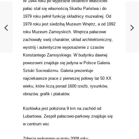
W 1944 roku po wyjeździe ostatnich właścicieli
pałac stał się własnością Skarbu Państwa i do
1979 roku pełnił funkcję składnicy muzealnej. Od
1979 roku jest siedzibą Muzeum Wnętrz, a od 1992
roku Muzeum Zamoyskich. Wnętrza pałacowe
zachowały swój charakter, układ architektoniczny,
wystrój i autentyczne wyposażenie z czasów
Konstantego Zamoyskiego. W budynku dawnej
powozowni znajduje się jedyna w Polsce Galeria
Sztuki Socrealizmu. Galeria prezentuje
najciekawsze prace z pierwszej połowy lat 50 XX
wieku, które liczą ponad 1600 rzeźb, rysunków,
obrazów, grafik i plakatów.
Kozłówka jest położona 9 km na zachód od
Lubartowa. Zespół pałacowo-parkowy znajduje się
w centrum wsi.
Zdjęcia wykonano w maju 2008 roku.