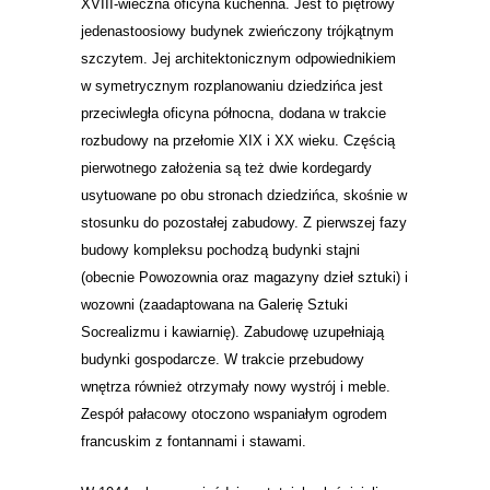
XVIII-wieczna oficyna kuchenna. Jest to piętrowy
jedenastoosiowy budynek zwieńczony trójkątnym
szczytem. Jej architektonicznym odpowiednikiem
w symetrycznym rozplanowaniu dziedzińca jest
przeciwległa oficyna północna, dodana w trakcie
rozbudowy na przełomie XIX i XX wieku. Częścią
pierwotnego założenia są też dwie kordegardy
usytuowane po obu stronach dziedzińca, skośnie w
stosunku do pozostałej zabudowy. Z pierwszej fazy
budowy kompleksu pochodzą budynki stajni
(obecnie Powozownia oraz magazyny dzieł sztuki) i
wozowni (zaadaptowana na Galerię Sztuki
Socrealizmu i kawiarnię). Zabudowę uzupełniają
budynki gospodarcze.
W trakcie przebudowy
wnętrza również otrzymały nowy wystrój i meble.
Zespół pałacowy otoczono wspaniałym ogrodem
francuskim z fontannami i stawami.