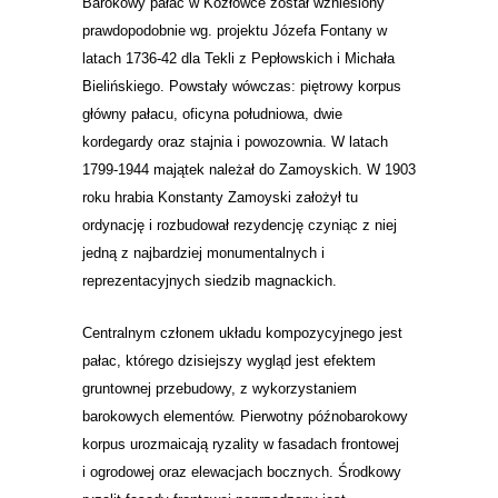
Barokowy pałac w Kozłówce został wzniesiony
prawdopodobnie wg. projektu Józefa Fontany w
latach 1736-42 dla Tekli z Pepłowskich i Michała
Bielińskiego. Powstały wówczas: piętrowy korpus
główny pałacu, oficyna południowa, dwie
kordegardy oraz stajnia i powozownia. W latach
1799-1944 majątek należał do Zamoyskich. W 1903
roku hrabia Konstanty Zamoyski założył tu
ordynację i rozbudował rezydencję czyniąc z niej
jedną z najbardziej monumentalnych i
reprezentacyjnych siedzib magnackich.
Centralnym członem układu kompozycyjnego jest
pałac, którego dzisiejszy wygląd jest efektem
gruntownej przebudowy, z wykorzystaniem
barokowych elementów. Pierwotny późnobarokowy
korpus urozmaicają ryzality w fasadach frontowej
i ogrodowej oraz elewacjach bocznych. Środkowy