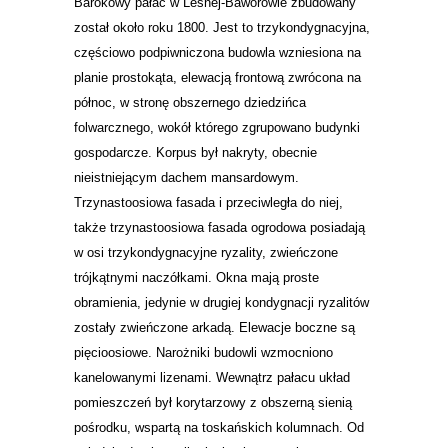
Barokowy pałac w Leśnej-Baworowie zbudowany
został około roku 1800. Jest to trzykondygnacyjna,
częściowo podpiwniczona budowla wzniesiona na
planie prostokąta, elewacją frontową zwrócona na
północ, w stronę obszernego dziedzińca
folwarcznego, wokół którego zgrupowano budynki
gospodarcze. Korpus był nakryty, obecnie
nieistniejącym dachem mansardowym.
Trzynastoosiowa fasada i przeciwległa do niej,
także trzynastoosiowa fasada ogrodowa posiadają
w osi trzykondygnacyjne ryzality, zwieńczone
trójkątnymi naczółkami. Okna mają proste
obramienia, jedynie w drugiej kondygnacji ryzalitów
zostały zwieńczone arkadą. Elewacje boczne są
pięcioosiowe. Narożniki budowli wzmocniono
kanelowanymi lizenami. Wewnątrz pałacu układ
pomieszczeń był korytarzowy z obszerną sienią
pośrodku, wspartą na toskańskich kolumnach. Od