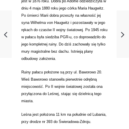
jest w 1876 roku. Dobra po Adolfie odziedziczyła w
dniu 4 maja 1880 roku jego córka Maria Haugwitz.
Po śmierci Marii dobra przeszły na własność jej
syna Wilhelma von Haugwitz i pozostawały w jego
rękach do czasów II wojny światowej. Po 1945 roku
w pałacu była siedziba PGR-u, co doprowadziło do
jego kompletnej ruiny. Do dziś zachowały się tylko
mury magistralne bez dachu. Istnieją plany
odbudowy założenia.
Ruiny pałacu położone są przy ul. Baworowo 20.
Wieś Baworowo stanowiła pierwotnie odrębną
miejscowość. Po II wojnie światowej została ona
przyłączona do Leśnej, stając się dzielnicą tego
miasta.
Leśna jest położona 11 km na południe od Lubania,
przy drodze nr 393 do Świeradowa-Zdroju.