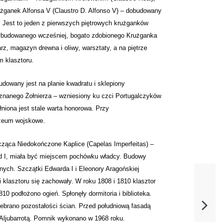
użganek Alfonsa V (Claustro D. Alfonso V) – dobudowany
. Jest to jeden z pierwszych piętrowych krużganków
 wybudowanego wcześniej, bogato zdobionego Krużganka
rz, magazyn drewna i oliwy, warsztaty, a na piętrze
m klasztoru.
owany jest na planie kwadratu i sklepiony
znanego Żołnierza – wzniesiony ku czci Portugalczyków
łniona jest stale warta honorowa. Przy
uzeum wojskowe.
cząca Niedokończone Kaplice (Capelas Imperfeitas) –
d I, miała być miejscem pochówku władcy. Budowy
nych. Szczątki Edwarda I i Eleonory Aragońskiej
klasztoru się zachowały. W roku 1808 i 1810 klasztor
0 podłożono ogień. Spłonęły dormitoria i biblioteka.
ebrano pozostałości ścian. Przed południową fasadą
 Aljubarrotą. Pomnik wykonano w 1968 roku.