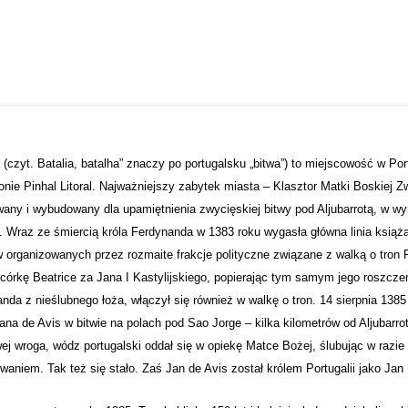
 (czyt. Batalia, batalha” znaczy po portugalsku „bitwa”) to miejscowość w Port
onie Pinhal Litoral. Najważniejszy zabytek miasta – Klasztor Matki Boskiej Zw
any i wybudowany dla upamiętnienia zwycięskiej bitwy pod Aljubarrotą, w wyn
i. Wraz ze śmiercią króla Ferdynanda w 1383 roku wygasła główna linia książą
 organizowanych przez rozmaite frakcje polityczne związane z walką o tron 
córkę Beatrice za Jana I Kastylijskiego, popierając tym samym jego roszczeni
nda z nieślubnego łoża, włączył się również w walkę o tron. 14 sierpnia 1385 
ana de Avis w bitwie na polach pod Sao Jorge – kilka kilometrów od Aljubarro
wej wroga, wódz portugalski oddał się w opiekę Matce Bożej, ślubując w raz
waniem. Tak też się stało. Zaś Jan de Avis został królem Portugalii jako Jan I