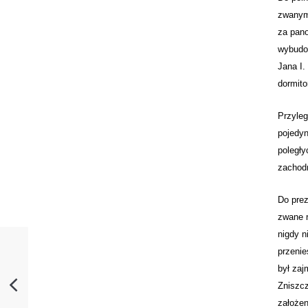
zwanym 
za pano
wybudow
Jana I.
dormito
Przyleg
pojedyn
poległy
zachodn
Do prez
zwane 
nigdy n
przenie
był zaj
Zniszcz
założen