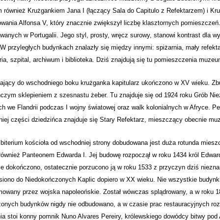
również Krużgankiem Jana I (łączący Sala do Capitulo z Refektarzem) i Kr
wania Alfonsa V, który znacznie zwiększył liczbę klasztornych pomieszczeń
anych w Portugalii. Jego styl, prosty, wręcz surowy, stanowi kontrast dla
 W przyległych budynkach znalazły się między innymi: spiżarnia, mały refekta
ria, szpital, archiwum i biblioteka. Dziś znajdują się tu pomieszczenia muzeu
ający do wschodniego boku krużganka kapitularz ukończono w XV wieku. Zbud
czym sklepieniem z szesnastu żeber. Tu znajduje się od 1924 roku Grób Nie
ch we Flandrii podczas I wojny światowej oraz walk kolonialnych w Afryce. Pe
iej części dziedzińca znajduje się Stary Refektarz, mieszczący obecnie m
biterium kościoła od wschodniej strony dobudowana jest duża rotunda miesz
również Panteonem Edwarda I. Jej budowę rozpoczął w roku 1434 król Edwar
ie dokończono, ostatecznie porzucono ją w roku 1533 z przyczyn dziś niezna
siono do Niedokończonych Kaplic dopiero w XX wieku. Nie wszystkie budynki 
mowany przez wojska napoleońskie. Został wówczas splądrowany, a w roku 181
onych budynków nigdy nie odbudowano, a w czasie prac restauracyjnych roz
ia stoi konny pomnik Nuno Alvares Pereiry, królewskiego dowódcy bitwy pod