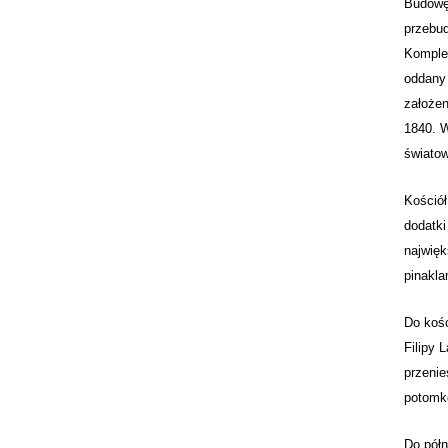
Budowę 
przebud
Komplek
oddany 
założen
1840. W
świato
Kościół
dodatki
najwięk
pinakla
Do kośc
Filipy 
przenie
potomkó
Do półn