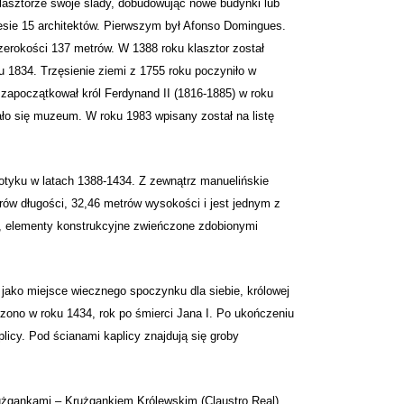
 klasztorze swoje ślady, dobudowując nowe budynki lub
esie 15 architektów. Pierwszym był Afonso Domingues.
erokości 137 metrów. W 1388 roku klasztor został
u 1834. Trzęsienie ziemi z 1755 roku poczyniło w
zapoczątkował król Ferdynand II (1816-1885) w roku
ło się muzeum. W roku 1983 wpisany został na listę
gotyku w latach 1388-1434. Z zewnątrz manuelińskie
rów długości, 32,46 metrów wysokości i jest jednym z
e, elementy konstrukcyjne zwieńczone zdobionymi
 jako miejsce wiecznego spoczynku dla siebie, królowej
zono w roku 1434, rok po śmierci Jana I. Po ukończeniu
plicy. Pod ścianami kaplicy znajdują się groby
rużgankami – Krużgankiem Królewskim (Claustro Real),