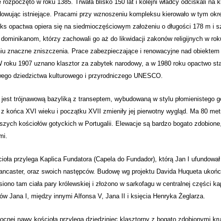
rozpoczęto w roku 1385. Trwała blisko 150 lat i kolejni władcy odciskali na
owując istniejące. Pracami przy wznoszeniu kompleksu kierowało w tym okr
s opactwa opiera się na siedmioczęściowym założeniu o długości 178 m i sz
dominikanom, którzy zachowali go aż do likwidacji zakonów religijnych w rok
iu znaczne zniszczenia. Prace zabezpieczające i renowacyjne nad obiektem 
 roku 1907 uznano klasztor za zabytek narodowy, a w 1980 roku opactwo sta
wego dziedzictwa kulturowego i przyrodniczego UNESCO.
 jest trójnawową bazyliką z transeptem, wybudowaną w stylu płomienistego 
 z końca XVI wieku i początku XVII zmieniły jej pierwotny wygląd. Ma 80 met
szych kościołów gotyckich w Portugalii. Elewacje są bardzo bogato zdobion
mi.
ioła przylega Kaplica Fundatora (Capela do Fundador), którą Jan I ufundował
Lancaster, oraz swoich następców. Budowę wg projektu Davida Huqueta ukońc
siono tam ciała pary królewskiej i złożono w sarkofagu w centralnej części ka
w Jana I, między innymi Alfonsa V, Jana II i księcia Henryka Żeglarza.
ocnej nawy kościoła przylega dziedziniec klasztorny z bogato zdobionymi k