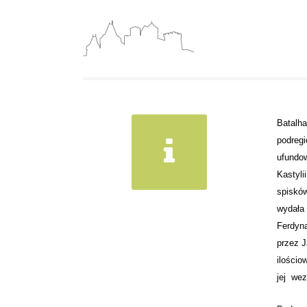
Batalha
podregi
ufundow
Kastyli
spisków
wydała 
Ferdyna
przez J
ilościo
jej wez