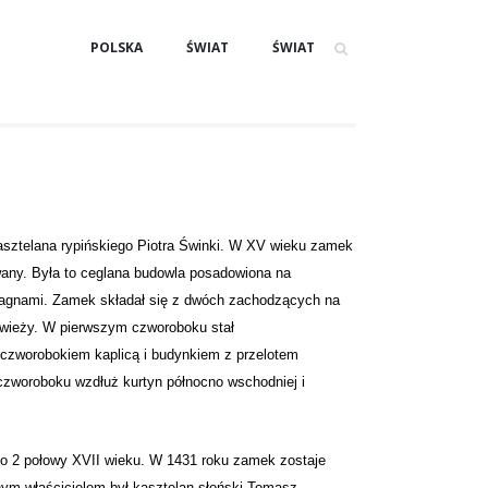
POLSKA
ŚWIAT
ŚWIAT
ztelana rypińskiego Piotra Świnki. W XV wieku zamek
owany. Była to ceglana budowla posadowiona na
bagnami. Zamek składał się z dwóch zachodzących na
 wieży. W pierwszym czworoboku stał
zworobokiem kaplicą i budynkiem z przelotem
woroboku wzdłuż kurtyn północno wschodniej i
 2 połowy XVII wieku. W 1431 roku zamek zostaje
ym właścicielem był kasztelan słoński Tomasz