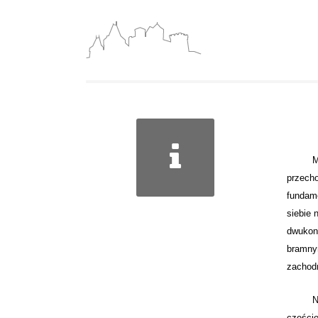
Murowa
przecho
fundam
siebie
dwukon
bramny
zachodn
Na pod
częścio