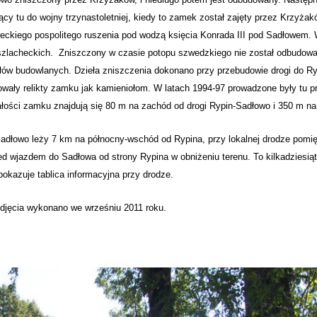
ący tu do wojny trzynastoletniej, kiedy to zamek został zajęty przez Krzyża
ckiego pospolitego ruszenia pod wodzą księcia Konrada III pod Sadłowem. 
szlacheckich. Zniszczony w czasie potopu szwedzkiego nie został odbudowan
łów budowlanych. Dzieła zniszczenia dokonano przy przebudowie drogi do Ryp
owały relikty zamku jak kamieniołom. W latach 1994-97 prowadzone były tu p
łości zamku znajdują się 80 m na zachód od drogi Rypin-
Sadłowo
i 350 m na
łowo
leży 7 km na północny-wschód od Rypina, przy lokalnej drodze pom
ed wjazdem do Sadłowa od strony Rypina w obniżeniu terenu. To kilkadziesi
pokazuje tablica informacyjna przy drodze.
a wykonano we wrześniu 2011 roku.