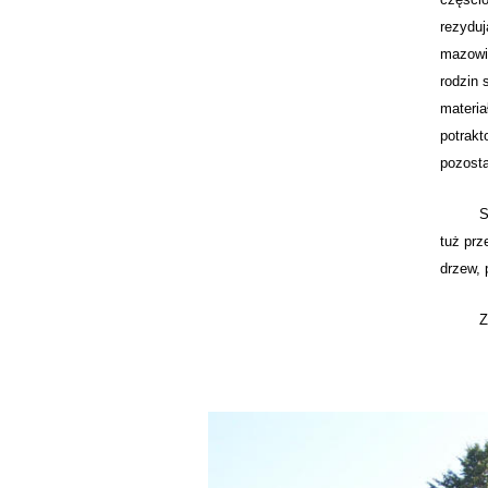
rezyduj
mazowie
rodzin 
materia
potrakt
pozosta
Sad
tuż prz
drzew, 
Zdjęci