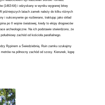
ków (1463-64) i odzyskany w wyniku wygranej bitwy
W późniejszych latach zamek należy do kilku różnych
y i sukcesywnie go rozbierano, traktując jako skład
ina po II wojnie światowej, kiedy to ekipy drogowców
race archeologiczne. Na ich podstawie stwierdzono, że
 południowy zachód od kościoła parafialnego.
iędzy Rypinem a Świedziebnią. Ruin zamku szukajmy
ąt metrów na północny zachód od szosy. Kierunek, kępę