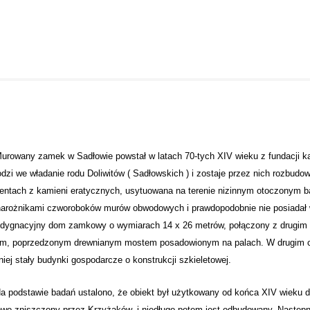
ny zamek w Sadłowie powstał w latach 70-tych XIV wieku z fundacji kas
dzi we władanie rodu Doliwitów ( Sadłowskich ) i zostaje przez nich rozbud
entach z kamieni eratycznych, usytuowana na terenie nizinnym otoczonym 
 narożnikami czworoboków murów obwodowych i prawdopodobnie nie posiadał
dygnacyjny dom zamkowy o wymiarach 14 x 26 metrów, połączony z drugim c
m, poprzedzonym drewnianym mostem posadowionym na palach. W drugim cz
iej stały budynki gospodarcze o konstrukcji szkieletowej.
stawie badań ustalono, że obiekt był użytkowany od końca XIV wieku do
wo zniszczony przez Krzyżaków, i niedługo potem jest odbudowany. Następn