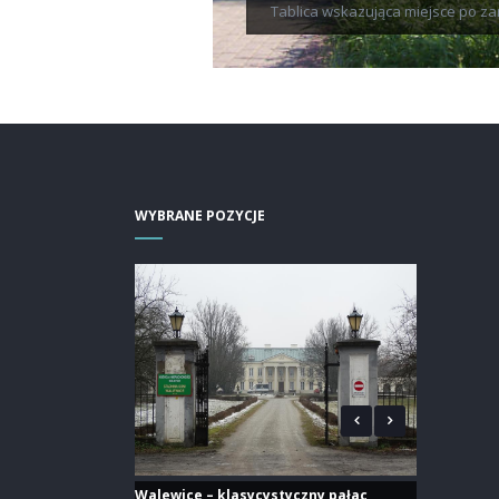
Tablica wskazująca miejsce po z
WYBRANE POZYCJE
Walewice – klasycystyczny pałac