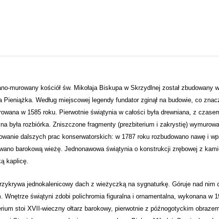
no-murowany kościół św. Mikołaja Biskupa w Skrzydlnej został zbudowany w 
 Pieniążka. Według miejscowej legendy fundator zginął na budowie, co znacz
owana w 1585 roku. Pierwotnie świątynia w całości była drewniana, z czasem
na była rozbiórka. Zniszczone fragmenty (prezbiterium i zakrystię) wymuro
wanie dalszych prac konserwatorskich: w 1787 roku rozbudowano nawę i wp
ano barokową wieżę. Jednonawowa świątynia o konstrukcji zrębowej z kamien
ką kaplicę.
zykrywa jednokalenicowy dach z wieżyczką na sygnaturkę. Góruje nad nim d
 Wnętrze świątyni zdobi polichromia figuralna i ornamentalna, wykonana w
erium stoi XVII-wieczny ołtarz barokowy, pierwotnie z późnogotyckim obraze