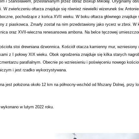
em i Stanisławem
, przesłanianym przez obraz
Biskup Mikołaj
. Oryginalny obr
i. W zwieńczeniu ołtarza znajduje się również niewielki wizerunek św. Antoni
 boczne, pochodzące z końca XVII wieku. W boku ołtarza głównego znajduje 
y z piaskowca. Zmarły został na nim przedstawiony jako rycerz w zbroi. W k
lnica oraz XVII-wieczna renesansowa ambona. Na belce tęczowej umieszczon
ścioła stoi drewniana dzwonnica. Kościół otacza kamienny mur, wzniesiony n
kami z I połowy XIX wieku. Obok ogrodzenia znajduje się kilka starych nagro
cmentarzu parafialnym. Obecnie po wzniesieniu i poświęceniu nowego kościoł
iczym i jest rzadko wykorzystywana.
na jest położona około 12 km na północny-wschód od Mszany Dolnej, przy lo
 wykonano w lutym 2022 roku.