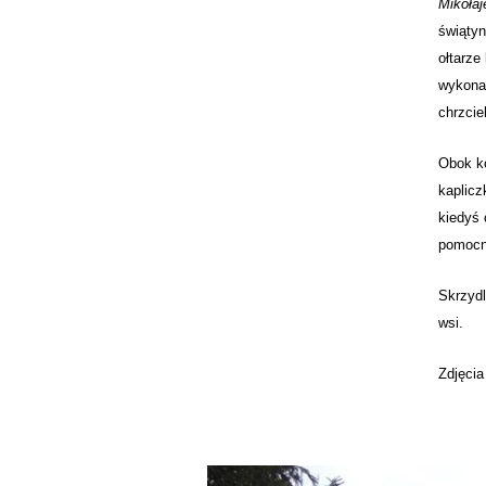
Mikołaj
świątyn
ołtarze
wykonan
chrzcie
Obok ko
kaplicz
kiedyś 
pomocn
Skrzydl
wsi.
Zdjęcia