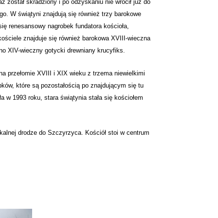
az został skradziony i po odzyskaniu nie wrócił już do
ego. W świątyni znajdują się również trzy barokowe
się renesansowy nagrobek fundatora kościoła,
ościele znajduje się również barokowa XVIII-wieczna
o XIV-wieczny gotycki drewniany krucyfiks.
a przełomie XVIII i XIX wieku z trzema niewielkimi
bków, które są pozostałością po znajdującym się tu
a w 1993 roku, stara świątynia stała się kościołem
kalnej drodze do Szczyrzyca. Kościół stoi w centrum