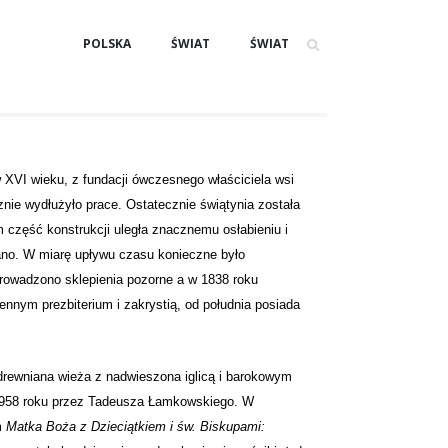
POLSKA
ŚWIAT
ŚWIAT
XVI wieku, z fundacji ówczesnego właściciela wsi
nie wydłużyło prace. Ostatecznie świątynia została
 część konstrukcji uległa znacznemu osłabieniu i
wano. W miarę upływu czasu konieczne było
rowadzono sklepienia pozorne a w 1838 roku
nym prezbiterium i zakrystią, od południa posiada
rewniana wieża z nadwieszona iglicą i barokowym
 1958 roku przez Tadeusza Łamkowskiego. W
m
Matka Boża z Dzieciątkiem i św. Biskupami: