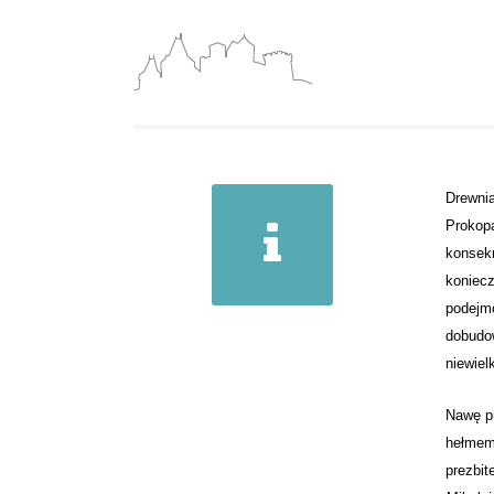
Drewnia
Prokopa
konsekr
koniecz
podejmo
dobudow
niewiel
Nawę pr
hełmem.
prezbit