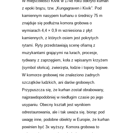
W miejscowości Kivik w 1748 roku odkryto kurhan
z epoki brązu, tzw. „Kungagraven i Kivik”. Pod
kamiennym nasypem kurhanu o średnicy 75 m
znajduje się podłużna komora grobowa o
wymiarach 4,4 × 0,9 m wzniesiona z płyt
kamiennych, z których osiem jest pokrytych
rytami. Ryty przedstawiają scenę ofiarną z
muzykantami grającymi na lurach, procesje,
rydwany z zaprzęgiem, koła z wpisanym krzyżem
(symbol słońca), zwierzęta, łodzie i topory bojowe.
W komorze grobowej nie znaleziono żadnych
szczątków ludzkich, ani darów grobowych.
Przypuszcza się, że kurhan został obrabowany,
najprawdopodobniej w niedługim czasie po jego
usypaniu. Obecny kształt jest wynikiem
odrestaurowania, ale i tak uważa się, biorąc pod
uwagę inne, podobne obiekty w Europie, że kurhan
powinien być 3x wyższy. Komora grobowa to