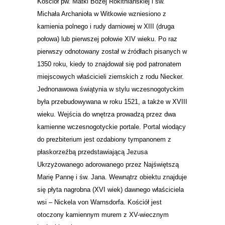
Kościół pw. Matki Bożej Rokitniańskiej i św.
Michała Archanioła w Witkowie wzniesiono z
kamienia polnego i rudy darniowej w XIII (druga
połowa) lub pierwszej połowie XIV wieku. Po raz
pierwszy odnotowany został w źródłach pisanych w
1350 roku, kiedy to znajdował się pod patronatem
miejscowych właścicieli ziemskich z rodu Niecker.
Jednonawowa świątynia w stylu wczesnogotyckim
była przebudowywana w roku 1521, a także w XVIII
wieku. Wejścia do wnętrza prowadzą przez dwa
kamienne wczesnogotyckie portale. Portal wiodący
do prezbiterium jest ozdabiony tympanonem z
płaskorzeźbą przedstawiającą Jezusa
Ukrzyżowanego adorowanego przez Najświętszą
Marię Pannę i św. Jana. Wewnątrz obiektu znajduje
się płyta nagrobna (XVI wiek) dawnego właściciela
wsi – Nickela von Warnsdorfa. Kościół jest
otoczony kamiennym murem z XV-wiecznym