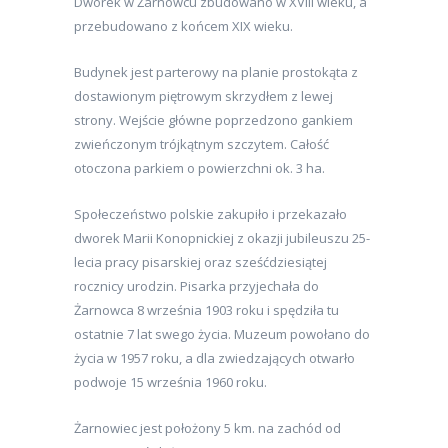
Dworek w Żarnowcu zbudowano w XVIII wieku, a
przebudowano z końcem XIX wieku.
Budynek jest parterowy na planie prostokąta z
dostawionym piętrowym skrzydłem z lewej
strony. Wejście główne poprzedzono gankiem
zwieńczonym trójkątnym szczytem. Całość
otoczona parkiem o powierzchni ok. 3 ha.
Społeczeństwo polskie zakupiło i przekazało
dworek Marii Konopnickiej z okazji jubileuszu 25-
lecia pracy pisarskiej oraz sześćdziesiątej
rocznicy urodzin. Pisarka przyjechała do
Żarnowca 8 września 1903 roku i spędziła tu
ostatnie 7 lat swego życia. Muzeum powołano do
życia w 1957 roku, a dla zwiedzających otwarło
podwoje 15 września 1960 roku.
Żarnowiec jest położony 5 km. na zachód od