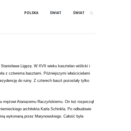
POLSKA
ŚWIAT
ŚWIAT
tanisława Ligęzę. W XVII wieku kasztelan wiślicki i
wla z czterema basztami. Późniejszymi właścicielami
ezydencję do ruiny. Z czterech baszt pozostały tylko
u mężowi Atanazemu Raczyńskiemu. On też rozpoczął
niemieckiego architekta Karla Schinkla. Po odbudowie
romią wykonaną przez Marynowskiego. Całość była