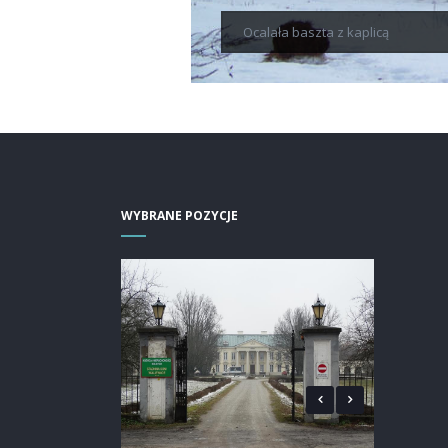
Ocalała baszta z kaplicą
WYBRANE POZYCJE