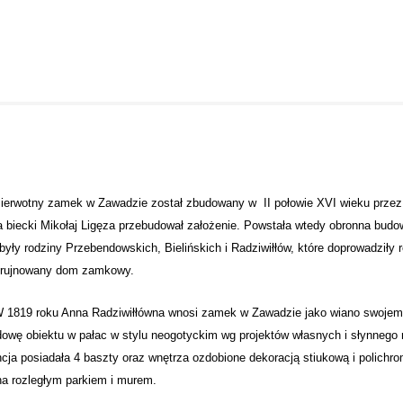
wotny zamek w
Zawadzie
został zbudowany w II połowie XVI wieku przez S
a biecki Mikołaj Ligęza przebudował założenie. Powstała wtedy obronna budo
yły rodziny Przebendowskich, Bielińskich i Radziwiłłów, które doprowadziły r
 zrujnowany dom zamkowy.
9 roku Anna Radziwiłłówna wnosi zamek w
Zawadzie
jako wiano swojem
owę obiektu w pałac w stylu neogotyckim wg projektów własnych i słynnego 
cja posiadała 4 baszty oraz wnętrza ozdobione dekoracją stiukową i polich
a rozległym parkiem i murem.