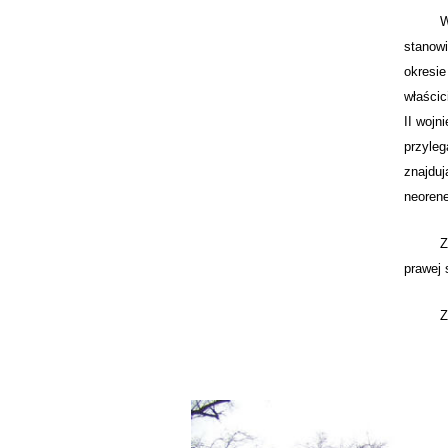
W 1915 
stanowi
okresi
właścic
II wojn
przyleg
znajduj
neoren
Zaw
prawej 
Zdjęci