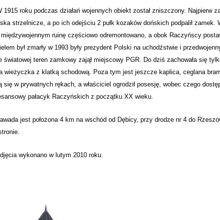
roku podczas działań wojennych obiekt został zniszczony. Najpierw zajęl
ska strzelnicze, a po ich odejściu 2 pułk kozaków dońskich podpalił zamek
e międzywojennym ruinę częściowo odremontowano, a obok Raczyńscy postaw
ielem był zmarły w 1993 były prezydent Polski na uchodźstwie i przedwoje
ie światowej teren zamkowy zajął miejscowy PGR. Do dziś zachowała się tylko
a wieżyczka z klatką schodową. Poza tym jest jeszcze kaplica, ceglana br
ą się w prywatnych rękach, a właściciel ogrodził posesję, wobec czego dostę
esansowy pałacyk Raczyńskich z początku XX wieku.
ada
jest położona 4 km na wschód od Dębicy, przy drodze nr 4 do Rzeszowa
stronie.
a wykonano w lutym 2010 roku.