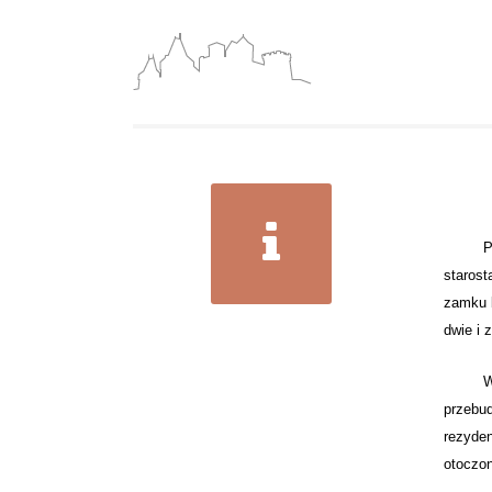
Pier
starost
zamku b
dwie i
W 181
przebud
rezyden
otoczon