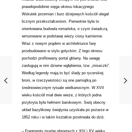
prawdopodobnie sięga okresu lokacyjnego.
Wskutek przemian i burz dziejowych kościół ulegał
licznym przekształceniom. Pierwotnie była to
orientowana budowla romańska, o czym świadczą
wmurowane w podstawę wieży ciosy kamienne.
Wraz z nowym prądem w architekturze farę
przebudowano w stylu gotyckim. Z tego okresu
pochodzi profilowany portal główny. Na uwagę
zasługują w nim dziwne wgłębienia, tzw. „miseczki”.
Według legendy mają to być ślady po rycerskiej
broni, w rzeczywistości są one pamiątką po
średniowiecznym rytuale wielkanocnym. W XVII
wieku kościół miał dwie wieże, z których jedna
przykryta była hełmem barokowym. Swój obecny
układ bazylikowy świątynia uzyskała po pożarze w
1852 roku i w takim kształcie przetrwała do dziś.
–
Fragmenty murów obronnych z XIV i XV wieku.