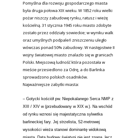
Pomyślna dla rozwoju gospodarczego miasta
była druga połowa XIX wieku. W 1852 roku wielki
pożar niszczy zabudowę rynku, ratusz i wieżę
kościelną. 31 stycznia 1945 roku miasto zdobyte
zostało przez oddziały sowieckie; w wyniku walk
oraz umyślnych podpaleń zniszczeniu uległo
wówczas ponad 50% zabudowy. W następstwie II
wojny światowej miasto znalazło się w granicach
Polski. Miejscową ludność która pozostała w
mieście przesiedlono za Odrę, a do Barlinka
sprowadzono polskich osadników.
Najważniejsze zabytki miasta:
– Gotycki kościół pw. Niepokalanego Serca NMP
z
XIII / XIV w
(przebudowany w XIX w.). Na wschód
od rynku wznosi się majestatyczna sylwetka
barlineckiej fary. Jej strzelista, 52-metrowej
wysokości wieża stanowi dominantę widokową
miasta. Data budowy świątyni nie jest znana, lecz