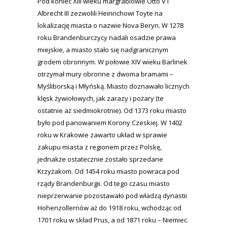
Pod koniec XIII wieku margrabiowie Otto V i
Albrecht III zezwolili Heinrichowi Toyte na
lokalizację miasta o nazwie Nova Beryn. W 1278
roku Brandenburczycy nadali osadzie prawa
miejskie, a miasto stało się nadgranicznym
grodem obronnym. W połowie XIV wieku Barlinek
otrzymał mury obronne z dwoma bramami –
Myśliborską i Młyńską. Miasto doznawało licznych
klęsk żywiołowych, jak zarazy i pożary (te
ostatnie aż siedmiokrotnie). Od 1373 roku miasto
było pod panowaniem Korony Czeskiej. W 1402
roku w Krakowie zawarto układ w sprawie
zakupu miasta z regionem przez Polskę,
jednakże ostatecznie zostało sprzedane
Krzyżakom. Od 1454 roku miasto powraca pod
rządy Brandenburgii. Od tego czasu miasto
nieprzerwanie pozostawało pod władzą dynastii
Hohenzollernów aż do 1918 roku, wchodząc od
1701 roku w skład Prus, a od 1871 roku – Niemiec.