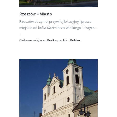
Rzeszów – Miasto
Rzeszów otrzymał przywilej lokacyjny i prawa
miejskie od króla Kazimierza Wielkiego 19 stycz. .
.
Ciekawe miejsca
Podkarpackie
Polska