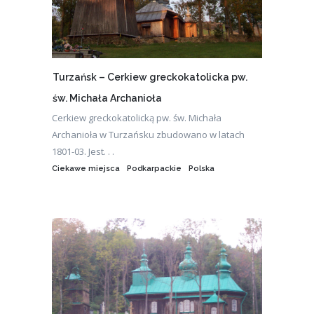
Turzańsk – Cerkiew greckokatolicka pw.
św. Michała Archanioła
Cerkiew greckokatolicką pw. św. Michała
Archanioła w Turzańsku zbudowano w latach
1801-03. Jest. . .
Ciekawe miejsca
Podkarpackie
Polska