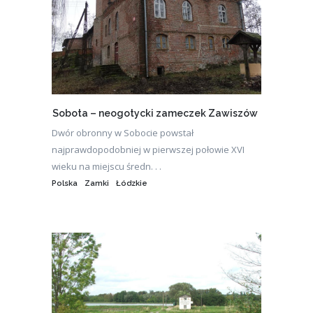
Sobota – neogotycki zameczek Zawiszów
Dwór obronny w Sobocie powstał
najprawdopodobniej w pierwszej połowie XVI
wieku na miejscu średn. . .
Polska
Zamki
Łódzkie