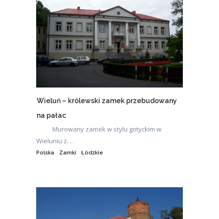
Wieluń – królewski zamek przebudowany
na pałac
Murowany zamek w stylu gotyckim w
Wieluniu z. . .
Polska
Zamki
Łódzkie