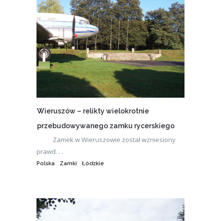
Wieruszów – relikty wielokrotnie
przebudowywanego zamku rycerskiego
Zamek w Wieruszowie został wzniesiony
prawd. . .
Polska
Zamki
Łódzkie