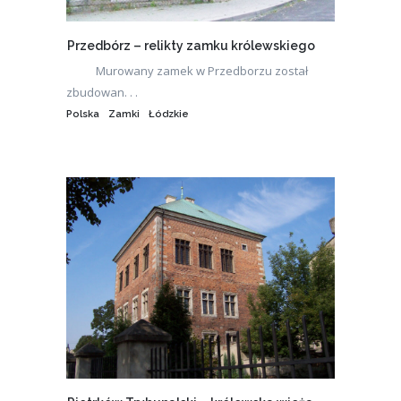
Przedbórz – relikty zamku królewskiego
Murowany zamek w Przedborzu został
zbudowan. . .
Polska
Zamki
Łódzkie