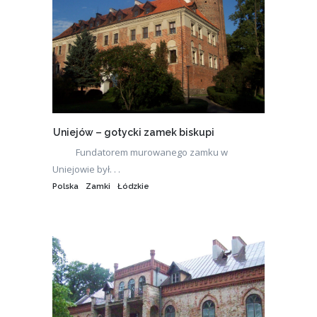
Uniejów – gotycki zamek biskupi
Fundatorem murowanego zamku w
Uniejowie był. . .
Polska
Zamki
Łódzkie