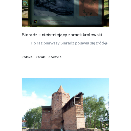
Sieradz – nieistniejący zamek królewski
Po raz pierwszy Sieradz pojawia się źród�.
. .
Polska
Zamki
Łódzkie