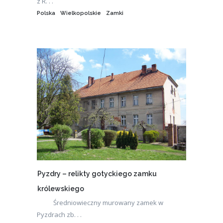
z R. . .
Polska
Wielkopolskie
Zamki
Pyzdry – relikty gotyckiego zamku
królewskiego
Średniowieczny murowany zamek w
Pyzdrach zb. . .