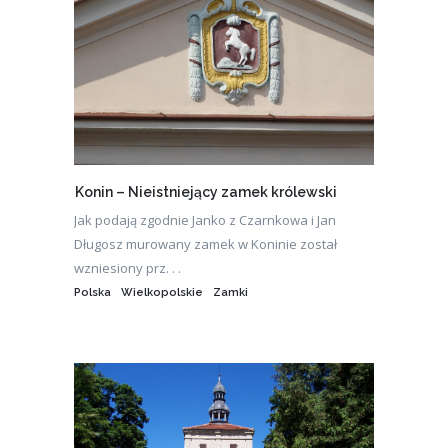
Konin – Nieistniejący zamek królewski
Jak podają zgodnie Janko z Czarnkowa i Jan
Długosz murowany zamek w Koninie został
wzniesiony prz. . .
Polska
Wielkopolskie
Zamki