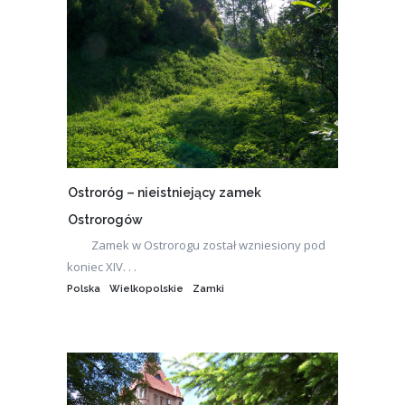
Ostroróg – nieistniejący zamek
Ostrorogów
Zamek w Ostrorogu został wzniesiony pod
koniec XIV. . .
Polska
Wielkopolskie
Zamki