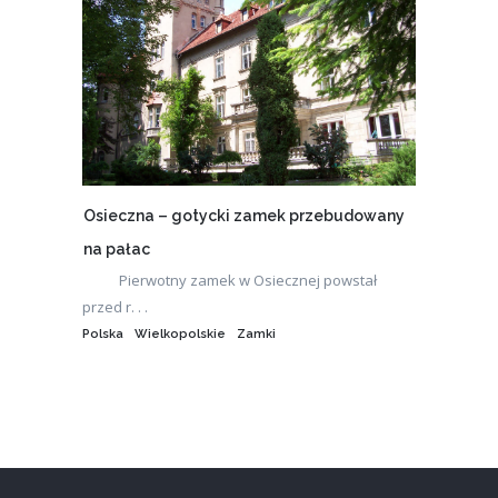
Osieczna – gotycki zamek przebudowany
na pałac
Pierwotny zamek w Osiecznej powstał
przed r. . .
Polska
Wielkopolskie
Zamki