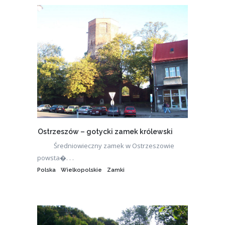
Ostrzeszów – gotycki zamek królewski
Średniowieczny zamek w Ostrzeszowie
powsta�. . .
Polska
Wielkopolskie
Zamki