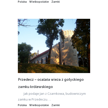
Polska
Wielkopolskie
Zamki
Przedecz – ocalała wieża z gotyckiego
zamku królewskiego
Jak podaje Jan z Czarnkowa, budowniczym
zamku w Przedeczu. . .
Polska
Wielkopolskie
Zamki