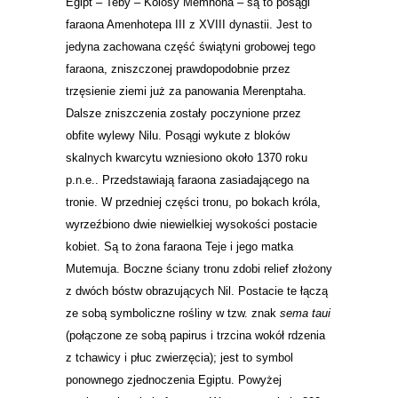
Egipt – Teby – Kolosy Memnona – są to posągi
faraona Amenhotepa III z XVIII dynastii. Jest to
jedyna zachowana część świątyni grobowej tego
faraona, zniszczonej prawdopodobnie przez
trzęsienie ziemi już za panowania Merenptaha.
Dalsze zniszczenia zostały poczynione przez
obfite wylewy Nilu. Posągi wykute z bloków
skalnych kwarcytu wzniesiono około 1370 roku
p.n.e.. Przedstawiają faraona zasiadającego na
tronie. W przedniej części tronu, po bokach króla,
wyrzeźbiono dwie niewielkiej wysokości postacie
kobiet. Są to żona faraona Teje i jego matka
Mutemuja. Boczne ściany tronu zdobi relief złożony
z dwóch bóstw obrazujących Nil. Postacie te łączą
ze sobą symboliczne rośliny w tzw. znak
sema taui
(połączone ze sobą papirus i trzcina wokół rdzenia
z tchawicy i płuc zwierzęcia); jest to symbol
ponownego zjednoczenia Egiptu. Powyżej