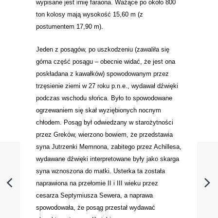
wypisane jest imię faraona. Ważące po około 800
ton kolosy mają wysokość 15,60 m (z
postumentem 17,90 m).
Jeden z posągów, po uszkodzeniu (zawaliła się
górna część posągu – obecnie widać, że jest ona
poskładana z kawałków) spowodowanym przez
trzęsienie ziemi w 27 roku p.n.e., wydawał dźwięki
podczas wschodu słońca. Było to spowodowane
ogrzewaniem się skał wyziębionych nocnym
chłodem. Posąg był odwiedzany w starożytności
przez Greków, wierzono bowiem, że przedstawia
syna Jutrzenki Memnona, zabitego przez Achillesa,
wydawane dźwięki interpretowane były jako skarga
syna wznoszona do matki. Usterka ta została
naprawiona na przełomie II i III wieku przez
cesarza Septymiusza Sewera, a naprawa
spowodowała, że posąg przestał wydawać