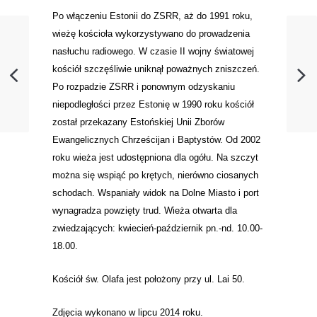
Po włączeniu Estonii do ZSRR, aż do 1991 roku,
wieżę kościoła wykorzystywano do prowadzenia
nasłuchu radiowego.
W czasie
II wojny światowej
kościół szczęśliwie uniknął poważnych zniszczeń.
Po rozpadzie
ZSRR
i ponownym odzyskaniu
niepodległości przez
Estonię
w 1990 roku kościół
został przekazany Estońskiej Unii Zborów
Ewangelicznych Chrześcijan i Baptystów.
Od 2002
roku wieża jest udostępniona dla ogółu.
Na szczyt
można się wspiąć po krętych, nierówno ciosanych
schodach. Wspaniały widok na Dolne Miasto i port
wynagradza powzięty trud. Wieża otwarta dla
zwiedzających: kwiecień-październik pn.-nd. 10.00-
18.00.
Kościół św. Olafa j
est położony przy ul. Lai 50.
Zdjęcia wykonano w lipcu 2014 roku.