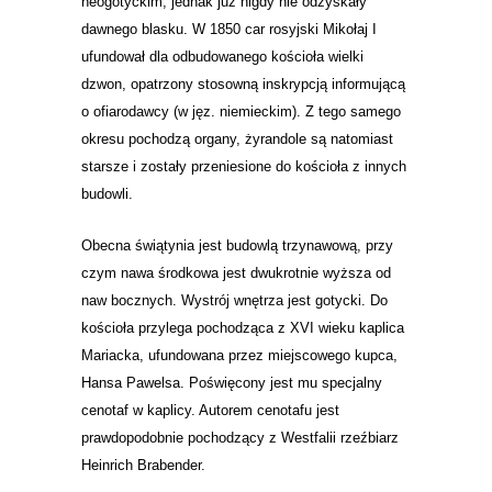
neogotyckim, jednak już nigdy nie odzyskały
dawnego blasku. W 1850 car rosyjski Mikołaj I
ufundował dla odbudowanego kościoła wielki
dzwon, opatrzony stosowną inskrypcją informującą
o ofiarodawcy (w jęz. niemieckim). Z tego samego
okresu pochodzą organy, żyrandole są natomiast
starsze i zostały przeniesione do kościoła z innych
budowli.
Obecna świątynia
jest budowlą trzynawową, przy
czym nawa środkowa jest dwukrotnie wyższa od
naw bocznych. Wystrój wnętrza jest gotycki. Do
kościoła przylega pochodząca z XVI wieku kaplica
Mariacka, ufundowana przez miejscowego kupca,
Hansa Pawelsa. Poświęcony jest mu specjalny
cenotaf
w kaplicy. Autorem cenotafu jest
prawdopodobnie pochodzący z
Westfalii
rzeźbiarz
Heinrich Brabender
.