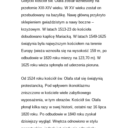
Gotycki kościół św. Olafa został wzniesiony na
przełomie XIII-XIV wieku. W XV wieku został on
przebudowany na bazylikę
.
Nawę główną przykryto
sklepieniem gwiaździstym
a nawy boczne –
krzyżowym. W latach 1513-23 do kościoła
dobudowano kaplicę Mariacką. W latach 1549-1625
świątynia była najwyższym kościołem na terenie
Europy (wieża wznosiła się na wysokość 159 m, po
odbudowie w 1820 roku mierzy na 123,70 m).
W
1625 roku wieża spłonęła od uderzenia pioruna.
Od
1524 roku
kościół św. Olafa stał się świątynią
protestancką. Pod wpływem ikonoklazmu
zniszczono w kościele wiele zabytkowego
wyposażenia, w tym obrazów. Kościół św. Olafa
płonął kilka razy w swej historii, ostatni raz 16 lipca
1820 roku. Po odbudowie w 1840 roku zyskał
dzisiejszy wygląd. Wnętrza odnowiono w stylu