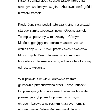
Historia zamku sięga czasów Estów, którzy na
stromym wapiennym wzgórzu zbudowali swój gród i
niewielki zamek.
Kiedy Duńczycy podbili tutejszą krainę, na gruzach
starego zamku zbudowali nowy. Obecny z
amek
Toompea, położony w tak zwanym Górnym
Mieście, górujący nad całym miastem, został
wzniesiony w 1227 roku przez Zakon Kawalerów
Mieczowych. Powstała wówczas kamienna
budowla z czterema wieżami, odcięta głęboką fosą
od reszty wzgórza.
W II połowie XIV wieku warownia została
gruntownie przebudowana przez Zakon Inflancki.
Po późniejszych przebudowach obecnie budowla
prezentuje styl pośredni pomiędzy późnym
okresem baroku a wczesnym klasycyzmem. Z
okresu dawnej świetności zachował się mur