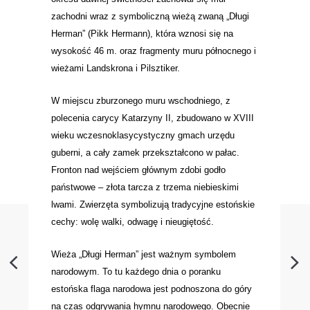
zachodni wraz z symboliczną wieżą zwaną „Długi
Herman” (Pikk Hermann), która wznosi się na
wysokość 46 m. oraz fragmenty muru północnego i
wieżami Landskrona i Pilsztiker.
W miejscu zburzonego muru wschodniego, z
polecenia carycy Katarzyny II, zbudowano w XVIII
wieku wczesnoklasycystyczny gmach urzędu
guberni, a cały zamek przekształcono w pałac.
Fronton nad wejściem głównym zdobi godło
państwowe – złota tarcza z trzema niebieskimi
lwami. Zwierzęta symbolizują tradycyjne estońskie
cechy: wolę walki, odwagę i nieugiętość.
Wieża „Długi Herman” jest ważnym symbolem
narodowym. To tu każdego dnia o poranku
estońska flaga narodowa jest podnoszona do góry
na czas odgrywania hymnu narodowego. Obecnie