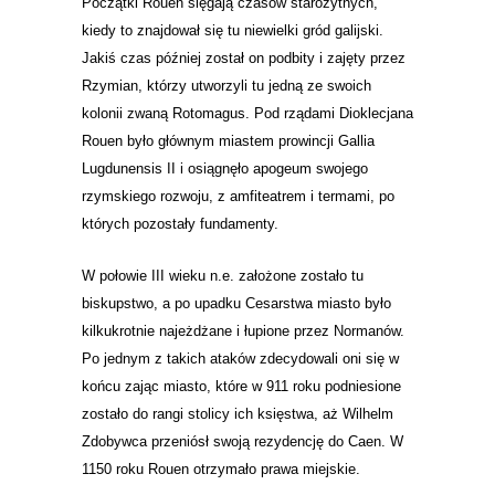
Początki Rouen sięgają czasów starożytnych,
kiedy to znajdował się tu niewielki gród galijski.
Jakiś czas później został on podbity i zajęty przez
Rzymian, którzy utworzyli tu jedną ze swoich
kolonii zwaną Rotomagus. Pod rządami Dioklecjana
Rouen było głównym miastem prowincji Gallia
Lugdunensis II i osiągnęło apogeum swojego
rzymskiego rozwoju, z amfiteatrem i termami, po
których pozostały fundamenty.
W połowie III wieku n.e. założone zostało tu
biskupstwo, a po upadku Cesarstwa miasto było
kilkukrotnie najeżdżane i łupione przez Normanów.
Po jednym z takich ataków zdecydowali oni się w
końcu zając miasto, które w 911 roku podniesione
zostało do rangi stolicy ich księstwa, aż Wilhelm
Zdobywca przeniósł swoją rezydencję do Caen.
W
1150 roku Rouen otrzymało
prawa miejskie.