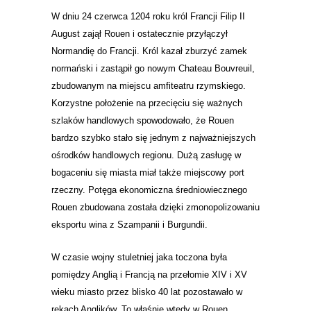
W dniu 24 czerwca 1204 roku król Francji Filip II
August zajął Rouen i ostatecznie przyłączył
Normandię do Francji. Król kazał zburzyć zamek
normański i zastąpił go nowym Chateau Bouvreuil,
zbudowanym na miejscu amfiteatru rzymskiego.
Korzystne położenie na przecięciu się ważnych
szlaków handlowych spowodowało, że Rouen
bardzo szybko stało się jednym z najważniejszych
ośrodków handlowych regionu. Dużą zasługę w
bogaceniu się miasta miał także miejscowy port
rzeczny. Potęga ekonomiczna średniowiecznego
Rouen zbudowana została dzięki zmonopolizowaniu
eksportu wina z Szampanii i Burgundii.
W czasie wojny stuletniej jaka toczona była
pomiędzy Anglią i Francją na przełomie XIV i XV
wieku miasto przez blisko 40 lat pozostawało w
rękach Anglików. To właśnie wtedy w Rouen