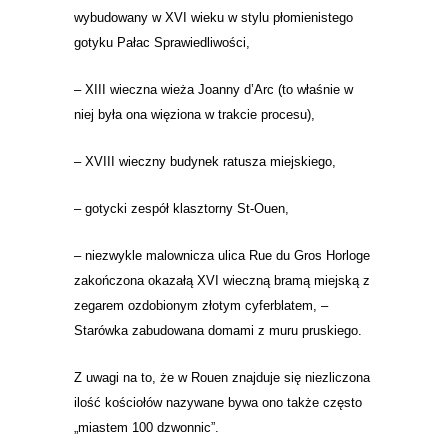
wybudowany w XVI wieku w stylu płomienistego
gotyku Pałac Sprawiedliwości,
– XIII wieczna wieża Joanny d’Arc (to właśnie w
niej była ona więziona w trakcie procesu),
– XVIII wieczny budynek ratusza miejskiego,
– gotycki zespół klasztorny St-Ouen,
– niezwykle malownicza ulica Rue du Gros Horloge
zakończona okazałą XVI wieczną bramą miejską z
zegarem ozdobionym złotym cyferblatem, –
Starówka zabudowana domami z muru pruskiego.
Z uwagi na to, że w Rouen znajduje się niezliczona
ilość kościołów nazywane bywa ono także często
„miastem 100 dzwonnic”.