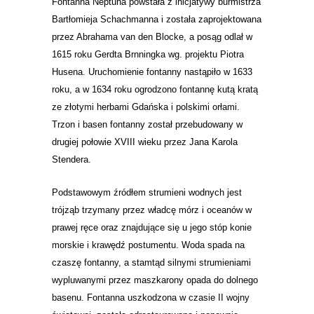
Fontanna Neptuna powstała z inicjatywy burmistrza
Bartłomieja Schachmanna i została zaprojektowana
przez Abrahama van den Blocke, a posąg odlał w
1615 roku Gerdta Brnningka wg. projektu Piotra
Husena. Uruchomienie fontanny nastąpiło w 1633
roku, a w 1634 roku ogrodzono fontannę kutą kratą
ze złotymi herbami Gdańska i polskimi orłami.
Trzon i basen fontanny został przebudowany w
drugiej połowie XVIII wieku przez Jana Karola
Stendera.
Podstawowym źródłem strumieni wodnych jest
trójząb trzymany przez władcę mórz i oceanów w
prawej ręce oraz znajdujące się u jego stóp konie
morskie i krawędź postumentu. Woda spada na
czaszę fontanny, a stamtąd silnymi strumieniami
wypluwanymi przez maszkarony opada do dolnego
basenu. Fontanna uszkodzona w czasie II wojny