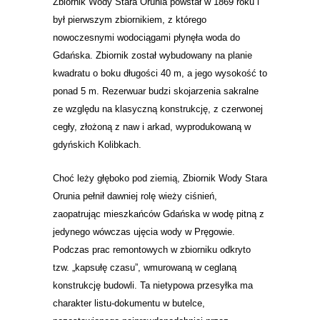
Zbiornik Wody Stara Orunia powstał w 1869 roku i
był pierwszym zbiornikiem, z którego
nowoczesnymi wodociągami płynęła woda do
Gdańska. Zbiornik został wybudowany na planie
kwadratu o boku długości 40 m, a jego wysokość to
ponad 5 m. Rezerwuar budzi skojarzenia sakralne
ze względu na klasyczną konstrukcję, z czerwonej
cegły, złożoną z naw i arkad, wyprodukowaną w
gdyńskich Kolibkach.
Choć leży głęboko pod ziemią, Zbiornik Wody Stara
Orunia pełnił dawniej rolę wieży ciśnień,
zaopatrując mieszkańców Gdańska w wodę pitną z
jedynego wówczas ujęcia wody w Pręgowie.
Podczas prac remontowych w zbiorniku odkryto
tzw. „kapsułę czasu”, wmurowaną w ceglaną
konstrukcję budowli. Ta nietypowa przesyłka ma
charakter listu-dokumentu w butelce,