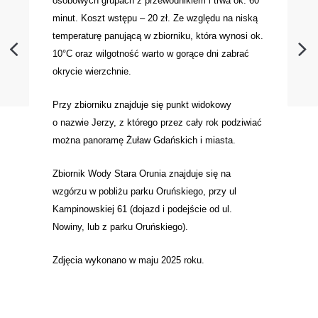
osobowych grupach z przewodnikiem i trwa ok. 60
minut. Koszt wstępu – 20 zł. Ze względu na niską
temperaturę panującą w zbiorniku, która wynosi ok.
10°C oraz wilgotność warto w gorące dni zabrać
okrycie wierzchnie.
Przy zbiorniku znajduje się punkt widokowy
o nazwie Jerzy, z którego przez cały rok podziwiać
można panoramę Żuław Gdańskich i miasta.
Zbiornik Wody Stara Orunia znajduje się na
wzgórzu w pobliżu parku Oruńskiego, przy ul
Kampinowskiej 61 (dojazd i podejście od ul.
Nowiny, lub z parku Oruńskiego).
Zdjęcia wykonano w maju 2025 roku.