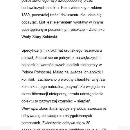
pozostawionego najprawdopodobniej przez
budowniczych obiektu. Poza widocznym rokiem
1869, pozostałej treści dokumentu nie udało się
odczytać. List jest elementem wystawy w innym
udostępnianym podziemnym obiekcie – Zbiorniku
Wody Stary Sobieski.
Specyficzny mikroklimat oruńskiego rezerwuaru
sprawił, że stał się on jednym z największych i
najbardziej wartościowych siedlisk nietoperzy w
Polsce Północnej. Mając na uwadze ich spokój i
komfort, zachowano pierwotny charakter wnętrza
zbiornika i jego naturalną „patynę”. Ze względu na
okres hibernacji nietoperzy, termin udostępniania
obiektu to zazwyczaj czerwiec – sierpień.
Wewnątrz zbiornika znajduje się woda, zwiedzanie
odbywa się po specjalnie przygotowanych
pomostach. Zwiedzanie odbywa się w 30-