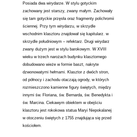
Posiada dwa wirydarze. W stylu gotyckim
zachowany jest starszy, zwany małym. Zachowały
się tam gotyckie przęsła oraz fragmenty polichromii
ściennej. Przy tym wirydarzu, w skrzydle
wschodnim klasztoru znajdował się kapitularz. w
skrzydle południowym – refektarz. Drugi wirydarz
zwany dużym jest w stylu barokowym. W XVIII
wieku w trzech narożach budynku klasztornego
dobudowano wieże w formie baszt, nakryte
dzwonowatymi hełmami. Klasztor z dwóch stron,
od północy i zachodu otaczają ogrody, w których
rozmieszczono kamienne figury świętych, między
innymi św. Floriana, św. Bernarda, św. Benedykta i
św. Marcina. Ciekawym obiektem w obejściu
klasztoru jest rokokowa statua Maryi Niepokalanej
w otoczeniu świętych z 1755 znajdująca się przed
kościołem.