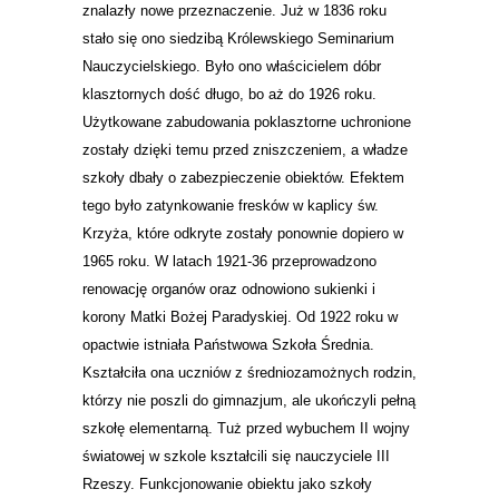
znalazły nowe przeznaczenie. Już w 1836 roku
stało się ono siedzibą Królewskiego Seminarium
Nauczycielskiego. Było ono właścicielem dóbr
klasztornych dość długo, bo aż do 1926 roku.
Użytkowane zabudowania poklasztorne uchronione
zostały dzięki temu przed zniszczeniem, a władze
szkoły dbały o zabezpieczenie obiektów. Efektem
tego było zatynkowanie fresków w kaplicy św.
Krzyża, które odkryte zostały ponownie dopiero w
1965 roku. W latach 1921-36 przeprowadzono
renowację organów oraz odnowiono sukienki i
korony Matki Bożej Paradyskiej. Od 1922 roku w
opactwie istniała Państwowa Szkoła Średnia.
Kształciła ona uczniów z średniozamożnych rodzin,
którzy nie poszli do gimnazjum, ale ukończyli pełną
szkołę elementarną. Tuż przed wybuchem II wojny
światowej w szkole kształcili się nauczyciele III
Rzeszy. Funkcjonowanie obiektu jako szkoły