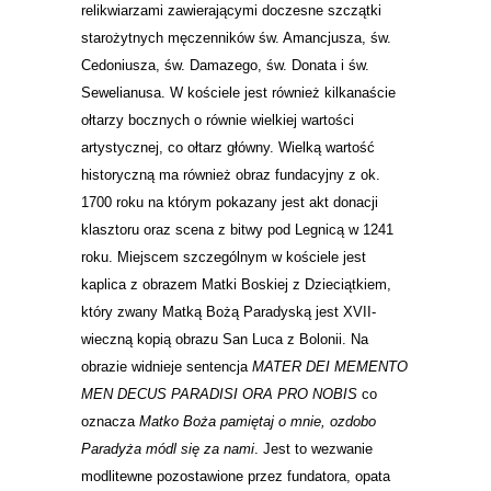
relikwiarzami zawierającymi doczesne szczątki
starożytnych męczenników św. Amancjusza, św.
Cedoniusza, św. Damazego, św. Donata i św.
Sewelianusa. W kościele jest również kilkanaście
ołtarzy bocznych o równie wielkiej wartości
artystycznej, co ołtarz główny. Wielką wartość
historyczną ma również obraz fundacyjny z ok.
1700 roku na którym pokazany jest akt donacji
klasztoru oraz scena z bitwy pod Legnicą w 1241
roku. Miejscem szczególnym w kościele jest
kaplica z obrazem Matki Boskiej z Dzieciątkiem,
który zwany Matką Bożą Paradyską jest XVII-
wieczną kopią obrazu San Luca z Bolonii. Na
obrazie widnieje sentencja
MATER DEI MEMENTO
MEN DECUS PARADISI ORA PRO NOBIS
co
oznacza
Matko Boża pamiętaj o mnie, ozdobo
Paradyża módl się za nami
. Jest to wezwanie
modlitewne pozostawione przez fundatora, opata