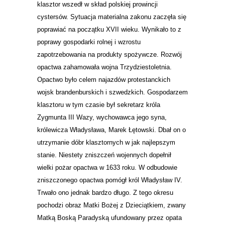
klasztor wszedł w skład polskiej prowincji
cystersów. Sytuacja materialna zakonu zaczęła się
poprawiać na początku XVII wieku. Wynikało to z
poprawy gospodarki rolnej i wzrostu
zapotrzebowania na produkty spożywcze. Rozwój
opactwa zahamowała wojna Trzydziestoletnia.
Opactwo było celem najazdów protestanckich
wojsk brandenburskich i szwedzkich. Gospodarzem
klasztoru w tym czasie był sekretarz króla
Zygmunta III Wazy, wychowawca jego syna,
królewicza Władysława, Marek Łętowski. Dbał on o
utrzymanie dóbr klasztornych w jak najlepszym
stanie. Niestety zniszczeń wojennych dopełnił
wielki pożar opactwa w 1633 roku. W odbudowie
zniszczonego opactwa pomógł król Władysław IV.
Trwało ono jednak bardzo długo. Z tego okresu
pochodzi obraz Matki Bożej z Dzieciątkiem, zwany
Matką Boską Paradyską ufundowany przez opata