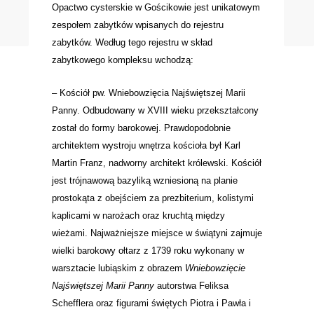
Opactwo cysterskie w Gościkowie jest unikatowym
zespołem zabytków wpisanych do rejestru
zabytków. Według tego rejestru w skład
zabytkowego kompleksu wchodzą:
–
Kościół pw. Wniebowzięcia Najświętszej Marii
Panny.
Odbudowany w XVIII wieku przekształcony
został do formy barokowej. Prawdopodobnie
architektem wystroju wnętrza kościoła był Karl
Martin Franz, nadworny architekt królewski. Kościół
jest trójnawową bazyliką wzniesioną na planie
prostokąta z obejściem za prezbiterium, kolistymi
kaplicami w narożach oraz kruchtą między
wieżami. Najważniejsze miejsce w świątyni zajmuje
wielki barokowy ołtarz z 1739 roku wykonany w
warsztacie lubiąskim z obrazem
Wniebowzięcie
Najświętszej Marii Panny
autorstwa Feliksa
Schefflera oraz figurami świętych Piotra i Pawła i