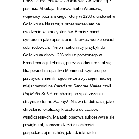
Początki cystersów w Gościkowie związane są z
postacią Mikołaja Bronisza herbu Wreniawa,
wojewody poznańskiego, który w 1230 ufundował w
Gościkowie klasztor, z przeznaczeniem na
osadzenie w nim cystersów. Bronisz nadał
cystersom jako uposażenie dziewięć wsi ze swoich
dóbr rodowych. Pierwsi zakonnicy przybyli do
Gościkowa około 1236 roku z położonego w
Brandenbuegii Lehnina, przez co klasztor stał się
filia pośrednią opactwa Morimond. Cystersi po
przybyciu zmienili, zgodnie ze zwyczajem nazwę
miejscowości na
Paradisus Sanctae Mariae
czyli
Raj Matki Bożej
, co później po spolszczeniu
otrzymało formę
Paradyż
. Nazwa ta dotrwała, jako
określenie lokalizacji klasztoru do czasów
współczesnych. Majątek opactwa sukcesywnie się
powiększał, zarówno dzięki działalności
gospodarczej mnichów, jak i dzięki wielu