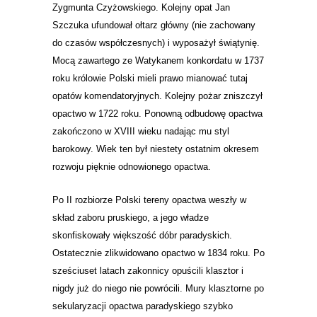
Zygmunta Czyżowskiego. Kolejny opat Jan
Szczuka ufundował ołtarz główny (nie zachowany
do czasów współczesnych) i wyposażył świątynię.
Mocą zawartego ze Watykanem konkordatu w 1737
roku królowie Polski mieli prawo mianować tutaj
opatów komendatoryjnych. Kolejny pożar zniszczył
opactwo w 1722 roku. Ponowną odbudowę opactwa
zakończono w XVIII wieku nadając mu styl
barokowy. Wiek ten był niestety ostatnim okresem
rozwoju pięknie odnowionego opactwa.
Po II rozbiorze Polski tereny opactwa weszły w
skład zaboru pruskiego, a jego władze
skonfiskowały większość dóbr paradyskich.
Ostatecznie zlikwidowano opactwo w 1834 roku. Po
sześciuset latach zakonnicy opuścili klasztor i
nigdy już do niego nie powrócili. Mury klasztorne po
sekularyzacji opactwa paradyskiego szybko