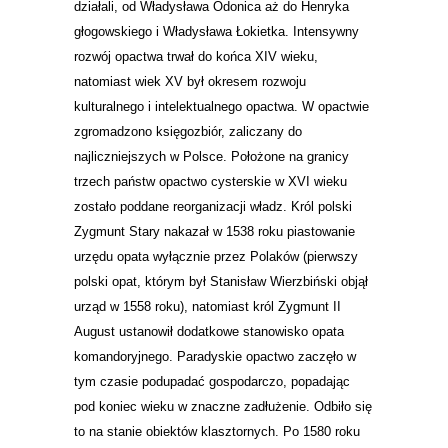
działali, od Władysława Odonica aż do Henryka
głogowskiego i Władysława Łokietka. Intensywny
rozwój opactwa trwał do końca XIV wieku,
natomiast wiek XV był okresem rozwoju
kulturalnego i intelektualnego opactwa. W opactwie
zgromadzono księgozbiór, zaliczany do
najliczniejszych w Polsce. Położone na granicy
trzech państw opactwo cysterskie w XVI wieku
zostało poddane reorganizacji władz. Król polski
Zygmunt Stary nakazał w 1538 roku piastowanie
urzędu opata wyłącznie przez Polaków (pierwszy
polski opat, którym był Stanisław Wierzbiński objął
urząd w 1558 roku), natomiast król Zygmunt II
August ustanowił dodatkowe stanowisko opata
komandoryjnego. Paradyskie opactwo zaczęło w
tym czasie podupadać gospodarczo, popadając
pod koniec wieku w znaczne zadłużenie. Odbiło się
to na stanie obiektów klasztornych. Po 1580 roku