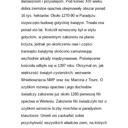
darowiznom i przywilejom. Pod koniec XIII wieku
dobra ziemskie opactwa obejmowały obszar ponad
16 tys. hektarów. Około 1270-90 w Paradyżu
rozpoczęto budowę gotyckiej świątyni. Trwała ona
ponad sto lat. Kościół wznoszony był w stylu
gotyckim, w pierwotnym założeniu na planie
krzyża, jednak po ukończeniu naw i części
transeptu świątynię skrócono zamurowując
wschodnie arkady międzynawowe. Poświęcenie
kościoła odbyło się w 1397 roku. Otrzymał on, jak
większość świątyń cysterskich, wezwanie
Wniebowzięcia NMP oraz św. Marcina z Tours. O
szybkim rozwoju opactwa i jego dochodów
świadczy założenie już około 1280 pierwszej filii
opactwa w Wieleniu. Założenie filii świadczyło też o
szybkim wzroście liczby mnichów w paradyskim
klasztorze. Umieli oni zaskarbić sobie
przychylność wszystkich władców ziem, na których