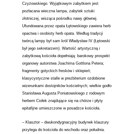
Czyżowskiego. Wyjątkowym zabytkiem jest
pozłacana wieczna lampa, zabytek sztuki
złotniczej, wisząca pośrodku nawy głównej.
Ufundowana przez opata Łętowskiego zawiera herb
opactwa i osobisty herb opata. Według tradycji
twórcą lampy był sam król Władysław IV (Łętowski
był jego sekretarzem). Wartość artystyczną i
zabytkową kościoła dopełniają:
barokowy prospekt
organowy autorstwa Joachima Gottlona Petera;
fragmenty gotyckich fresków i sklepień;
klasycystyczne stalle w prezbiterium ozdobione
wizerunkami dostojników kościelnych;
wielkie godło
Stanisława Augusta Poniatowskiego z rodowym
herbem Ciołek znajdujące się na chórze i
płyty
epitafijne umieszczone w posadzce kościoła.
– Klasztor – d
wukondygnacyjny budynek klauzury
przylega do kościoła do wschodu oraz południa.