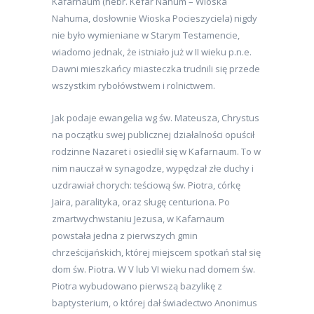
Kafarnaum (hebr. Kefar Nahum – Wioska
Nahuma, dosłownie Wioska Pocieszyciela) nigdy
nie było wymieniane w Starym Testamencie,
wiadomo jednak, że istniało już w II wieku p.n.e.
Dawni mieszkańcy miasteczka trudnili się przede
wszystkim rybołówstwem i rolnictwem.
Jak podaje ewangelia wg św. Mateusza, Chrystus
na początku swej publicznej działalności opuścił
rodzinne Nazaret i osiedlił się w Kafarnaum. To w
nim nauczał w synagodze, wypędzał złe duchy i
uzdrawiał chorych: teściową św. Piotra, córkę
Jaira, paralityka, oraz sługę centuriona. Po
zmartwychwstaniu Jezusa, w Kafarnaum
powstała jedna z pierwszych gmin
chrześcijańskich, której miejscem spotkań stał się
dom św. Piotra. W V lub VI wieku nad domem św.
Piotra wybudowano pierwszą bazylikę z
baptysterium, o której dał świadectwo Anonimus