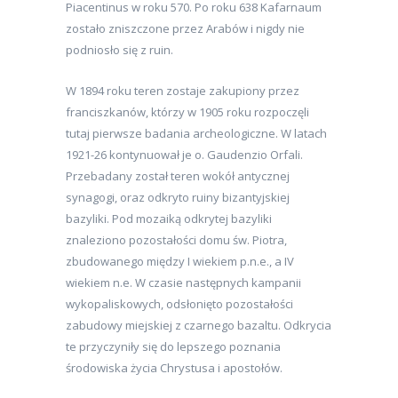
Piacentinus w roku 570. Po roku 638 Kafarnaum
zostało zniszczone przez Arabów i nigdy nie
podniosło się z ruin.
W 1894 roku teren zostaje zakupiony przez
franciszkanów, którzy w 1905 roku rozpoczęli
tutaj pierwsze badania archeologiczne. W latach
1921-26 kontynuował je o. Gaudenzio Orfali.
Przebadany został teren wokół antycznej
synagogi, oraz odkryto ruiny bizantyjskiej
bazyliki. Pod mozaiką odkrytej bazyliki
znaleziono pozostałości domu św. Piotra,
zbudowanego między I wiekiem p.n.e., a IV
wiekiem n.e. W czasie następnych kampanii
wykopaliskowych, odsłonięto pozostałości
zabudowy miejskiej z czarnego bazaltu. Odkrycia
te przyczyniły się do lepszego poznania
środowiska życia Chrystusa i apostołów.