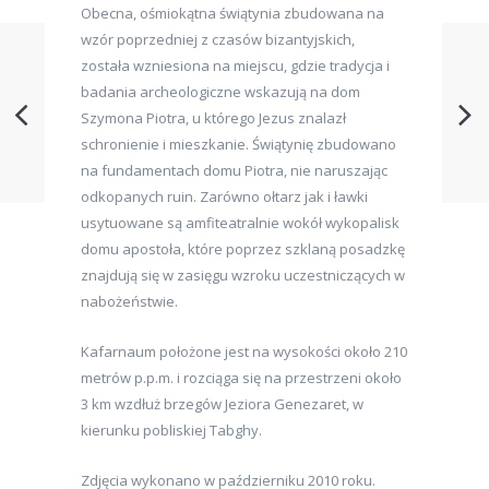
Obecna, ośmiokątna świątynia zbudowana na
wzór poprzedniej z czasów bizantyjskich,
została wzniesiona na miejscu, gdzie tradycja i
badania archeologiczne wskazują na dom
Szymona Piotra, u którego Jezus znalazł
schronienie i mieszkanie. Świątynię zbudowano
na fundamentach domu Piotra, nie naruszając
odkopanych ruin. Zarówno ołtarz jak i ławki
usytuowane są amfiteatralnie wokół wykopalisk
domu apostoła, które poprzez szklaną posadzkę
znajdują się w zasięgu wzroku uczestniczących w
nabożeństwie.
Kafarnaum położone jest na wysokości około 210
metrów p.p.m. i rozciąga się na przestrzeni około
3 km wzdłuż brzegów Jeziora Genezaret, w
kierunku pobliskiej Tabghy.
Zdjęcia wykonano w październiku 2010 roku.