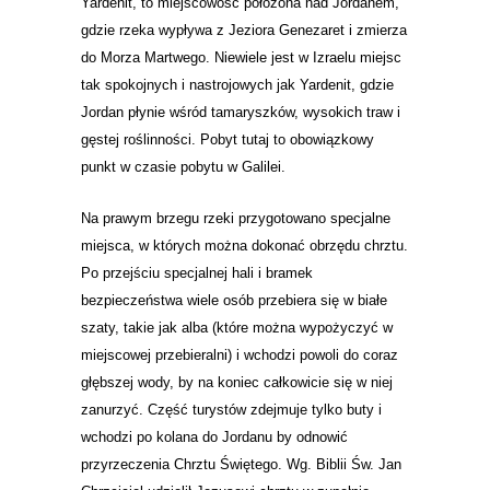
Yardenit, to miejscowość położona nad Jordanem,
gdzie rzeka wypływa z Jeziora Genezaret i zmierza
do Morza Martwego. Niewiele jest w Izraelu miejsc
tak spokojnych i nastrojowych jak Yardenit, gdzie
Jordan płynie wśród tamaryszków, wysokich traw i
gęstej roślinności. Pobyt tutaj to obowiązkowy
punkt w czasie pobytu w Galilei.
Na prawym brzegu rzeki przygotowano specjalne
miejsca, w których można dokonać obrzędu chrztu.
Po przejściu specjalnej hali i bramek
bezpieczeństwa wiele osób przebiera się w białe
szaty, takie jak alba (które można wypożyczyć w
miejscowej przebieralni) i wchodzi powoli do coraz
głębszej wody, by na koniec całkowicie się w niej
zanurzyć. Część turystów zdejmuje tylko buty i
wchodzi po kolana do Jordanu by
odnowić
przyrzeczenia Chrztu Świętego. Wg. Biblii Św. Jan