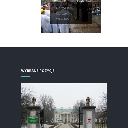
Chrzest w
obrządku
wschodnim
WYBRANE POZYCJE