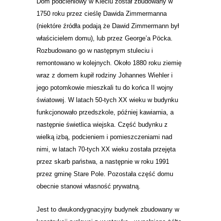
Dom podcieniowy w Kleciu został zbudowany
w
1750 roku
przez cieślę Dawida Zimmermanna
(niektóre źródła podają że Dawid Zimmermann był
właścicielem domu), lub przez George’a Pöcka.
Rozbudowano go w następnym stuleciu i
remontowano w kolejnych. Około 1880 roku ziemię
wraz z domem kupił rodziny Johannes Wiehler i
jego potomkowie mieszkali tu do końca II wojny
światowej. W latach 50-tych XX wieku w budynku
funkcjonowało przedszkole, później kawiarnia, a
następnie świetlica wiejska. Część budynku z
wielką izbą, podcieniem i pomieszczeniami nad
nimi, w latach 70-tych XX wieku została przejęta
przez skarb państwa, a następnie w roku 1991
przez gminę Stare Pole. Pozostała część domu
obecnie stanowi własność prywatną.
Jest to dwukondygnacyjny budynek zbudowany w