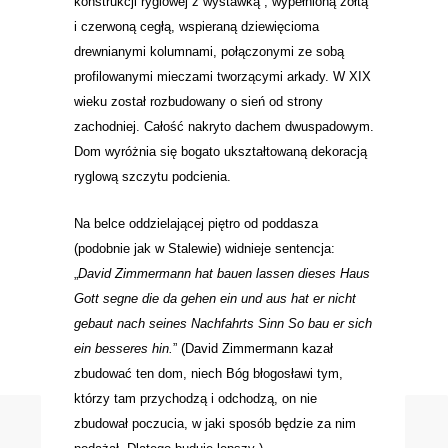
konstrukcji ryglowej z wystawką , wypełnioną żółtą
i czerwoną cegłą, wspieraną dziewięcioma
drewnianymi kolumnami, połączonymi ze sobą
profilowanymi mieczami tworzącymi arkady. W XIX
wieku został rozbudowany o sień od strony
zachodniej. Całość nakryto dachem dwuspadowym.
Dom wyróżnia się bogato ukształtowaną dekoracją
ryglową szczytu podcienia.
Na belce oddzielającej piętro od poddasza
(podobnie jak w Stalewie) widnieje sentencja:
„
David Zimmermann hat bauen lassen dieses Haus
Gott segne die da gehen ein und aus hat er nicht
gebaut nach seines Nachfahrts Sinn So bau er sich
ein besseres hin.
” (
David Zimmermann kazał
zbudować ten dom, niech Bóg błogosławi tym,
którzy tam przychodzą i odchodzą, on nie
zbudował poczucia, w jaki sposób będzie za nim