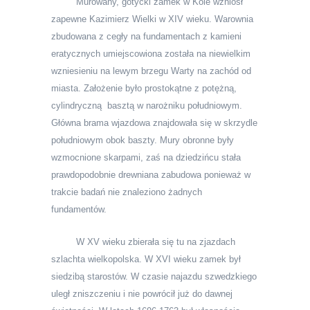
Murowany, gotycki zamek w Kole wzniósł
zapewne Kazimierz
W
ielki w XIV wieku. Warownia
zbudowana z cegły na fundamentach z kamieni
eratycznych umiejscowiona została na niewielkim
wzniesieniu na lewym brzegu Warty na zachód od
miasta. Założenie było prostokątne z potężn
ą
,
cylindryczn
ą
baszt
ą
w narożniku południowym.
Główna brama wjazdowa znajdowała się w skrzydle
południowym obok baszty. Mury obronne były
wzmocnione skarpami, za
ś
na dziedzińcu stała
prawdopodobnie drewniana zabudowa ponieważ w
trakcie badań nie znaleziono żadnych
fundamentów.
W XV wieku zbierała się tu na zjazdach
szlachta wielkopolska. W XVI wieku zamek był
siedzibą starostów. W czasie najazdu szwedzkiego
uległ zniszczeniu i nie powrócił już do dawnej