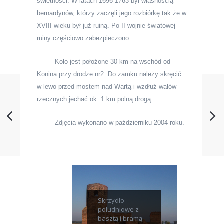
ś
wietności. W latach 1696-1763 był własno
ś
ci
ą
bernardynów, którzy zaczęli jego rozbiórkę tak że w
XVIII wieku był już ruin
ą
. Po II wojnie
ś
wiatowej
ruiny czę
ś
ciowo zabezpieczono.
Koło jest położone 30 km na wschód od
Konina przy drodze nr
2. Do zamku należy skręcić
w lewo przed mostem nad Wart
ą
i wzdłuż wałów
rzecznych jechać ok. 1 km poln
ą
drogą.
Zdjęcia wykonano w październiku 2004 roku.
Skrzydło
południowe z
basztą i bramą