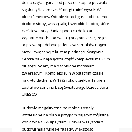
dolna część figury – od pasa do stóp to pozwala
się domyślać, że całość mogła mieć wysokość
około 3 metrów. Odnaleziona figura kobieca ma
drobne stopy, wąską talię i szerokie biodra, które
częściowo przysłania spódnica do kolan.
Wydatne biodra pozwalają przypuszczać, że jest
to prawdopodobnie jeden z wizerunków Bogini
Matki, związanej z kultem płodności. Świątynia
Centralna – największa część kompleksu ma 24 m
długości. Ściany ma ozdobione motywami
zwierzęcymi. Kompleks ruin w ostatnim czasie
nakryto dachem. W 1992 roku obiekt w Tarxien
został wpisany na Listę Światowego Dziedzictwa
UNESCO.
Budowle megalityczne na Malcie zostały
wzniesione na planie przypominającym trójlistną
koniczynę z 3-6 apsydami. Prawie wszystkie z
budowli mają wklęsłe fasady, większość