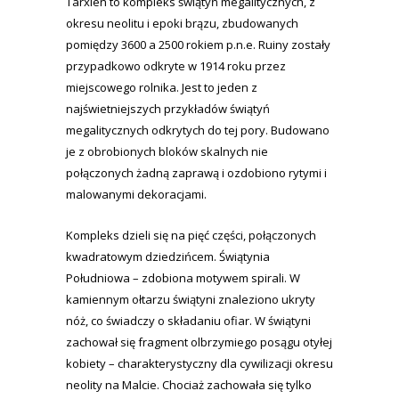
Tarxien to kompleks świątyń megalitycznych, z
okresu neolitu i epoki brązu, zbudowanych
pomiędzy 3600 a 2500 rokiem p.n.e. Ruiny zostały
przypadkowo odkryte w 1914 roku przez
miejscowego rolnika. Jest to jeden z
najświetniejszych przykładów świątyń
megalitycznych odkrytych do tej pory. Budowano
je z obrobionych bloków skalnych nie
połączonych żadną zaprawą i ozdobiono rytymi i
malowanymi dekoracjami.
Kompleks dzieli się na pięć części, połączonych
kwadratowym dziedzińcem. Świątynia
Południowa – zdobiona motywem spirali. W
kamiennym ołtarzu świątyni znaleziono ukryty
nóż, co świadczy o składaniu ofiar. W świątyni
zachował się fragment olbrzymiego posągu otyłej
kobiety – charakterystyczny dla cywilizacji okresu
neolity na Malcie. Chociaż zachowała się tylko