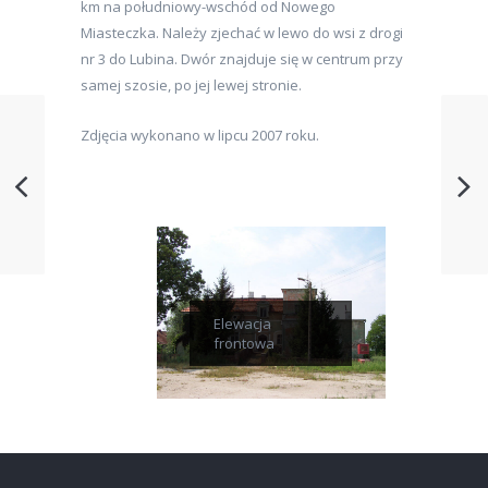
km na południowy-wschód od Nowego
Miasteczka. Należy zjechać w lewo do wsi z drogi
nr 3 do Lubina. Dwór znajduje się w centrum przy
samej szosie, po jej lewej stronie.
Zdjęcia wykonano w lipcu 2007 roku.
Elewacja
frontowa