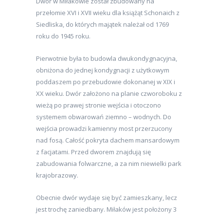
Dwór w Miłakowie został zbudowany na
przełomie XVI i XVII wieku dla książąt Schonaich z
Siedliska, do których majątek należał od 1769
roku do 1945 roku.
Pierwotnie była to budowla dwukondygnacyjna,
obniżona do jednej kondygnacji z użytkowym
poddaszem po przebudowie dokonanej w XIX i
XX wieku. Dwór założono na planie czworoboku z
wieżą po prawej stronie wejścia i otoczono
systemem obwarowań ziemno – wodnych. Do
wejścia prowadzi kamienny most przerzucony
nad fosą. Całość pokryta dachem mansardowym
z facjatami. Przed dworem znajdują się
zabudowania folwarczne, a za nim niewielki park
krajobrazowy.
Obecnie dwór wydaje się być zamieszkany, lecz
jest trochę zaniedbany. Miłaków jest położony 3