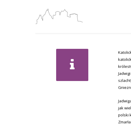
Katolic
katolic
królest
Jadwigi
szlacht
Gniezn
Jadwiga
jak wie
polski 
Zmarła