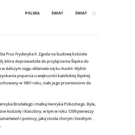
POLSKA
ŚWIAT
ŚWIAT
króla Prus Fryderyka II. Zgoda na budowę kościoła
63), która doprowadziła do przyłączenia Śląska do
a w dalszym ciągu skłaniała się ku Austrii. Wybór
yskania poparcia u większości katolickiej śląskiej
 pochowany w 1801 roku, ciało jego przeniesiono do
 Henryka Brodatego i matką Henryka Pobożnego. Była,
ne kościoły i klasztory, w tym w roku 1209 pierwszy
 umartwień i pomocy, jaką niosła chorym i biednym.
.