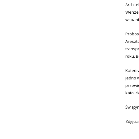
Archite
Wenzes
wspani
Probosz
Areszt
transp
roku. B
Katedr
jedno 
przewi
katolic
Świątyn
Zdjęci