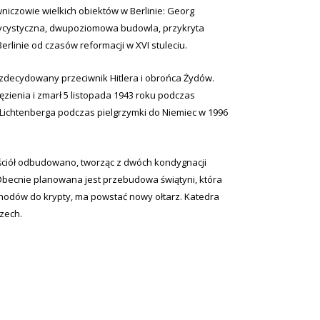
wniczowie wielkich obiektów w Berlinie: Georg
sycystyczna, dwupoziomowa budowla, przykryta
linie od czasów reformacji w XVI stuleciu.
– zdecydowany przeciwnik Hitlera i obrońca Żydów.
zienia i zmarł 5 listopada 1943 roku podczas
 Lichtenberga podczas pielgrzymki do Niemiec w 1996
ościół odbudowano, tworząc z dwóch kondygnacji
becnie planowana jest przebudowa świątyni, która
hodów do krypty, ma powstać nowy ołtarz. Katedra
czech.