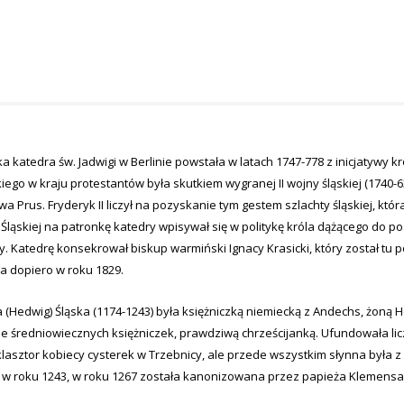
ka katedra św. Jadwigi w Berlinie powstała w latach 1747-778 z inicjatywy 
kiego w kraju protestantów była skutkiem wygranej II wojny śląskiej (1740-
wa Prus. Fryderyk II liczył na pozyskanie tym gestem szlachty śląskiej, któr
 Śląskiej na patronkę katedry wpisywał się w politykę króla dążącego do poz
y. Katedrę konsekrował biskup warmiński Ignacy Krasicki, który został tu
a dopiero w roku 1829.
 (Hedwig) Śląska (1174-1243) była księżniczką niemiecką z Andechs, żoną
le średniowiecznych księżniczek, prawdziwą chrześcijanką. Ufundowała licz
klasztor kobiecy cysterek w Trzebnicy, ale przede wszystkim słynna była z
 w roku 1243, w roku 1267 została kanonizowana przez papieża Kle­mensa