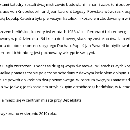
ktami katedry zostali dwaj mistrzowie budowlani – znani i za­służeni budo
laus von Knobelsdorff und Jean Laurent Legeay. Powstała wówczas kla
ałą kopułą. Katedra była pierwszym katolickim kościołem zbudowanym w Ber
czem berlińskiej katedry był w latach 1938-41 ks. Bernhard Lichtenberg 
owany w październiku 1941 roku duchowny, skazany został na dwa lata wię
ortu do obozu koncentracyjnego Dachau. Papież Jan Paweł II beatyfikował
ernard Lichtenberg jest pochowany w krypcie świątyni.
a uległa zniszczeniu podczas drugiej wojny światowej. W latach 60-tych k
wielkie pomieszczenie połączone schodami z dawnym kościołem dolnym. O
duje powrót do kościoła dwupoziomowego. W centrum świątyni zamiast sc
ka św. Jadwigi jest kościołem arcybiskupim archidiecezji berlińskiej w Niem
ia mieści się w centrum miasta przy Bebelplatz.
a wykonano w sierpniu 2019 roku.