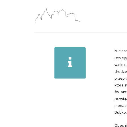
Miejsce
istniej
wieku i
drodze 
przepr
która s
św. An
rozwią
monast
Dubko.
Obecni