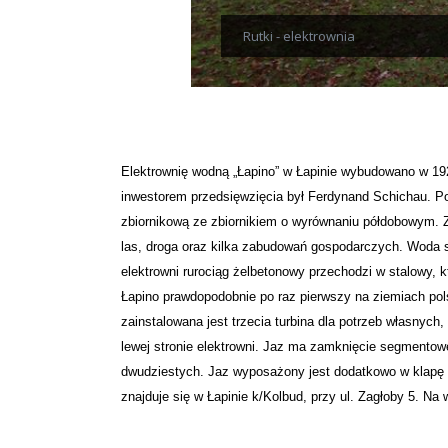
Rutki - elektrownia
Elektrownię wodną „Łapino” w Łapinie wybudowano w 192
inwestorem przedsięwzięcia był Ferdynand Schichau. P
zbiornikową ze zbiornikiem o wyrównaniu półdobowym. Zbi
las, droga oraz kilka zabudowań gospodarczych. Woda s
elektrowni rurociąg żelbetonowy przechodzi w stalowy, 
Łapino prawdopodobnie po raz pierwszy na ziemiach pols
zainstalowana jest trzecia turbina dla potrzeb własnyc
lewej stronie elektrowni. Jaz ma zamknięcie segmento
dwudziestych. Jaz wyposażony jest dodatkowo w klapę l
znajduje się w Łapinie k/Kolbud, przy ul. Zagłoby 5. Na