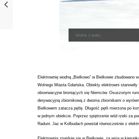
Widok z wału
Elektrownię wodną „Bielkowo” w Bielkowie zbudowano w 
Wolnego Miasta Gdańska. Obiekty elektrowni stanowiły
obserwacyjne broniących się Niemców. Osuszonym ruroci
derywacyjną zbiornikową z dwoma zbiornikami o wyrówn
Bielkowem zatacza pętlę. Długość pętli mierzona po kor
w jednym obiekcie. Poprzez spiętrzenie wód rzeki za po
Raduni. Jaz w Kolbudach powstał równocześnie z elektr
Elektrownia znajduje się w Bielkowie, za wsią w kierunk