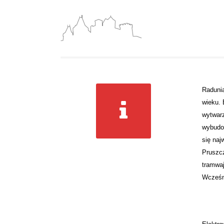
Radunia
wieku. 
wytwarz
wybudow
się naj
Pruszcz
tramwa
Wcześni