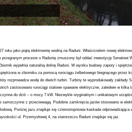
7 roku jako piątą elektrownię wodną na Raduni. Właścicielem nowej elektr
o przegranym procesie o Radunię zmuszony był oddać inwestycję Senatowi 
ornik wypełnia naturalną dolinę Raduni. W wyniku budowy zapory i spiętrzenia
piętrzona w zbiorniku za pomocą rurociągu żelbetowego biegnącego przez ko
który rozprowadza wodę do dwóch turbin. Turbiny te wyprodukowały zakłady S
kich zastosowano rurociągi stalowe spawane elektryczne, zaledwie w kilka la
h, czynna do dziś – o mocy 7 kW. Niezwykle oryginalnym i unikatowym urządze
we samoczynne z przeciwwagą. Podobne zamknięcia jazów stosowano w elektr
odową. Poniżej jazu znajduje się czterostopniowa kaskada odprowadzająca 
 wysokości ul. Przemysłowej 4, na starorzeczu Raduni znajduje się jaz.