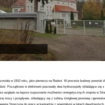
ostała w 1910 roku, jako pierwsza na Raduni. W procesie budowy powstał zb
uni. Początkowo w elektrowni pracowały dwa hydrozespoły składające się z
, ze względu na lepsze rozpoznanie możliwości energetycznych stopnia w Str
zej mocy i przepływie, składający się z turbiny śmigłowej pionowej i generato
wania Straszyna do pracy w kaskadzie z powstałymi w latach dwudziestych si