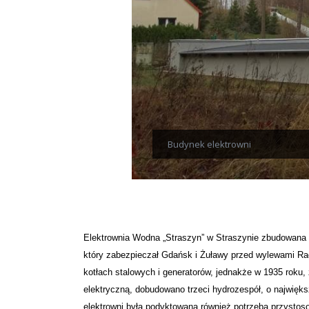
Budynek elektrowni
Elektrownia Wodna „Straszyn” w Straszynie zbudowana z
który zabezpieczał Gdańsk i Żuławy przed wylewami Rad
kotłach stalowych i generatorów, jednakże w 1935 roku
elektryczną, dobudowano
trzeci hydrozespół, o najwięks
elektrowni była podyktowana również potrzebą przystoso