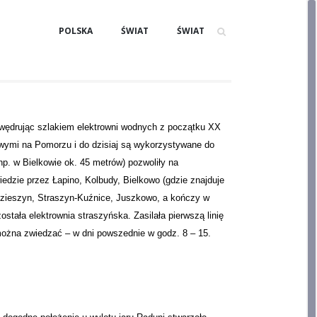
POLSKA
ŚWIAT
ŚWIAT
 wędrując szlakiem elektrowni wodnych z początku XX
owymi na Pomorzu i do dzisiaj są wykorzystywane do
(np. w Bielkowie ok. 45 metrów) pozwoliły na
edzie przez Łapino, Kolbudy, Bielkowo (gdzie znajduje
rędzieszyn, Straszyn-Kuźnice, Juszkowo, a kończy w
stała elektrownia straszyńska. Zasilała pierwszą linię
żna zwiedzać – w dni powszednie w godz. 8 – 15.