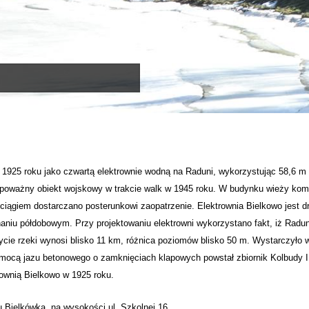
1925 roku jako czwartą elektrownie wodną na Raduni, wykorzystując 58,6 m 
 poważny obiekt wojskowy w trakcie walk w 1945 roku. W budynku wieży komp
ągiem dostarczano posterunkowi zaopatrzenie. Elektrownia Bielkowo jest dru
aniu półdobowym. Przy projektowaniu elektrowni wykorzystano fakt, iż Rad
ycie rzeki wynosi blisko 11 km, różnica poziomów blisko 50 m. Wystarczyło
mocą jazu betonowego o zamknięciach klapowych powstał zbiornik Kolbudy I o
ownią Bielkowo w 1925 roku.
u Bielkówka, na wysokości ul. Szkolnej 16.