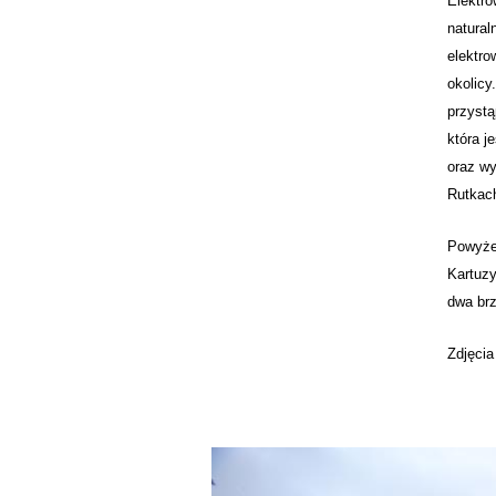
Elektro
natural
elektro
okolicy
przystą
która j
oraz wy
Rutkac
Powyżej
Kartuzy
dwa brz
Zdjęcia