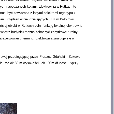
 dogodne położenie u wylotu jaru Raduni stwarzało
wych napędzanych kołami. Elektrownia w Rutkach to
musi być powiązana z innymi obiektami tego typu z
ni urządzeń w niej działających. Już w 1945 roku
iaj obiekt w Rutkach pełni funkcję lokalnej elektrowni,
 Wewnątrz budynku można zobaczyć zabytkowe turbiny
arezerwowaniu terminu. Elektrownia znajduje się w
ejowej przebiegającej przez Pruszcz Gdański – Żukowo –
ie. Ma ok 30 m wysokości i ok 100m długości. Łączy