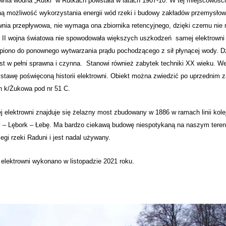
wnia wodna „Rutki” w Rutkach powstała w latach 1907-10. W tej miejscowości
ną możliwość wykorzystania energii wód rzeki i budowy zakładów przemysło
wnia przepływowa, nie wymaga ona zbiornika retencyjnego, dzięki czemu nie 
. II wojna światowa nie spowodowała większych uszkodzeń samej elektrowni a
piono do ponownego wytwarzania prądu pochodzącego z sił płynącej wody. Dzis
est w pełni sprawna i czynna. Stanowi również zabytek techniki XX wieku.
stawę poświęconą historii elektrowni. Obiekt można zwiedzić po uprzednim z
h k/Żukowa pod nr 51 C.
 elektrowni znajduje się żelazny most zbudowany w 1886 w ramach linii kol
 – Lębork – Łebę. Ma bardzo ciekawą budowę niespotykaną na naszym teren
egi rzeki Raduni i jest nadal używany.
 elektrowni wykonano w listopadzie 2021 roku.