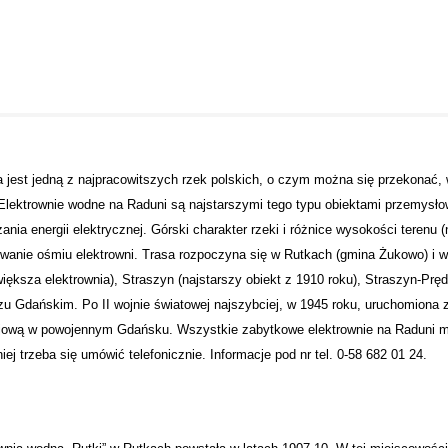
 jest jedną z najpracowitszych rzek polskich, o czym można się przekonać,
Elektrownie wodne na Raduni są najstarszymi tego typu obiektami przemysł
ania energii elektrycznej. Górski charakter rzeki i różnice wysokości terenu 
anie ośmiu elektrowni. Trasa rozpoczyna się w Rutkach (gmina Żukowo) i wi
większa elektrownia), Straszyn (najstarszy obiekt z 1910 roku), Straszyn-P
u Gdańskim. Po II wojnie światowej najszybciej, w 1945 roku, uruchomiona zo
jową w powojennym Gdańsku. Wszystkie zabytkowe elektrownie na Raduni mo
ej trzeba się umówić telefonicznie. Informacje pod nr tel. 0-58 682 01 24.