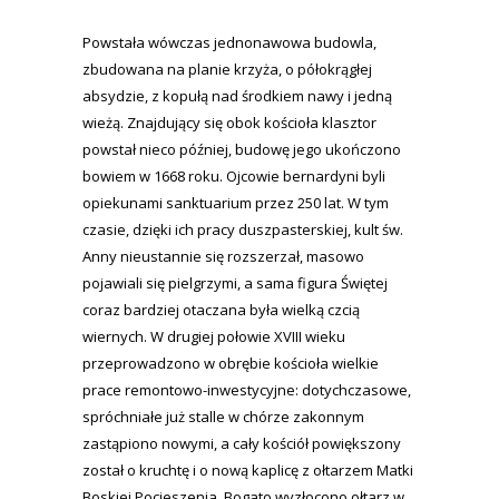
Powstała wówczas jednonawowa budowla,
zbudowana na planie krzyża, o półokrągłej
absydzie, z kopułą nad środkiem nawy i jedną
wieżą. Znajdujący się obok kościoła klasztor
powstał nieco później, budowę jego ukończono
bowiem w 1668 roku. Ojcowie bernardyni byli
opiekunami sanktuarium przez 250 lat. W tym
czasie, dzięki ich pracy duszpasterskiej, kult św.
Anny nieustannie się rozszerzał, masowo
pojawiali się pielgrzymi, a sama figura Świętej
coraz bardziej otaczana była wielką czcią
wiernych. W drugiej połowie XVIII wieku
przeprowadzono w obrębie kościoła wielkie
prace remontowo-inwestycyjne: dotychczasowe,
spróchniałe już stalle w chórze zakonnym
zastąpiono nowymi, a cały kościół powiększony
został o kruchtę i o nową kaplicę z ołtarzem Matki
Boskiej Pocieszenia. Bogato wyzłocono ołtarz w