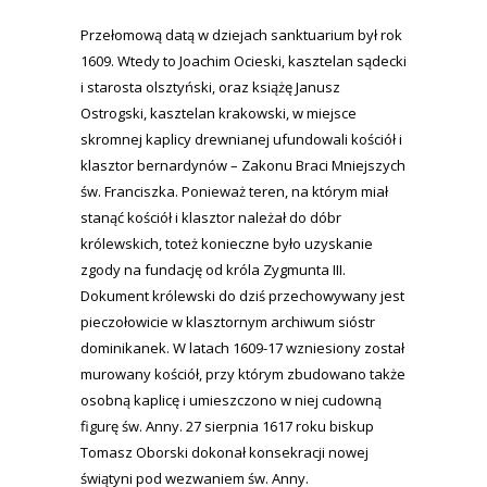
Przełomową datą w dziejach sanktuarium był rok
1609. Wtedy to Joachim Ocieski, kasztelan sądecki
i starosta olsztyński, oraz książę Janusz
Ostrogski, kasztelan krakowski, w miejsce
skromnej kaplicy drewnianej ufundowali kościół i
klasztor bernardynów – Zakonu Braci Mniejszych
św. Franciszka. Ponieważ teren, na którym miał
stanąć kościół i klasztor należał do dóbr
królewskich, toteż konieczne było uzyskanie
zgody na fundację od króla Zygmunta III.
Dokument królewski do dziś przechowywany jest
pieczołowicie w klasztornym archiwum sióstr
dominikanek. W latach 1609-17 wzniesiony został
murowany kościół, przy którym zbudowano także
osobną kaplicę i umieszczono w niej cudowną
figurę św. Anny. 27 sierpnia 1617 roku biskup
Tomasz Oborski dokonał konsekracji nowej
świątyni pod wezwaniem św. Anny.