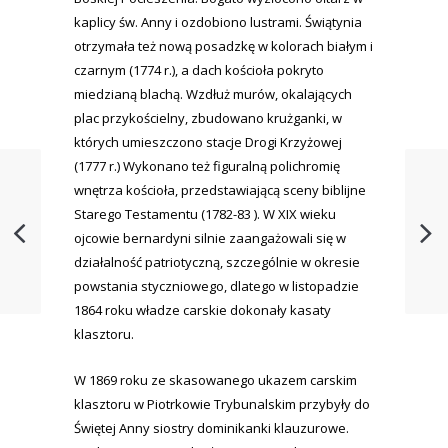
kaplicy św. Anny i ozdobiono lustrami. Świątynia
otrzymała też nową posadzkę w kolorach białym i
czarnym (1774 r.), a dach kościoła pokryto
miedzianą blachą. Wzdłuż murów, okalających
plac przykościelny, zbudowano krużganki, w
których umieszczono stacje Drogi Krzyżowej
(1777 r.) Wykonano też figuralną polichromię
wnętrza kościoła, przedstawiającą sceny biblijne
Starego Testamentu (1782-83 ). W XIX wieku
ojcowie bernardyni silnie zaangażowali się w
działalność patriotyczną, szczególnie w okresie
powstania styczniowego, dlatego w listopadzie
1864 roku władze carskie dokonały kasaty
klasztoru.
W 1869 roku ze skasowanego ukazem carskim
klasztoru w Piotrkowie Trybunalskim przybyły do
Świętej Anny siostry dominikanki klauzurowe.