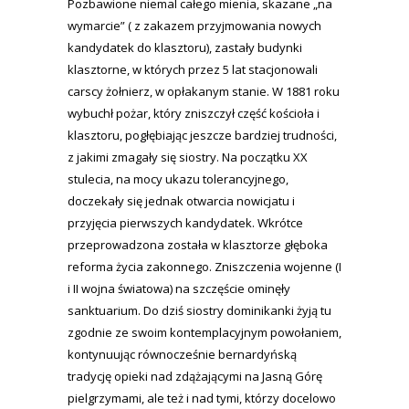
Pozbawione niemal całego mienia, skazane „na
wymarcie” ( z zakazem przyjmowania nowych
kandydatek do klasztoru), zastały budynki
klasztorne, w których przez 5 lat stacjonowali
carscy żołnierz, w opłakanym stanie. W 1881 roku
wybuchł pożar, który zniszczył część kościoła i
klasztoru, pogłębiając jeszcze bardziej trudności,
z jakimi zmagały się siostry. Na początku XX
stulecia, na mocy ukazu tolerancyjnego,
doczekały się jednak otwarcia nowicjatu i
przyjęcia pierwszych kandydatek. Wkrótce
przeprowadzona została w klasztorze głęboka
reforma życia zakonnego. Zniszczenia wojenne (I
i II wojna światowa) na szczęście ominęły
sanktuarium. Do dziś siostry dominikanki żyją tu
zgodnie ze swoim kontemplacyjnym powołaniem,
kontynuując równocześnie bernardyńską
tradycję opieki nad zdążającymi na Jasną Górę
pielgrzymami, ale też i nad tymi, którzy docelowo