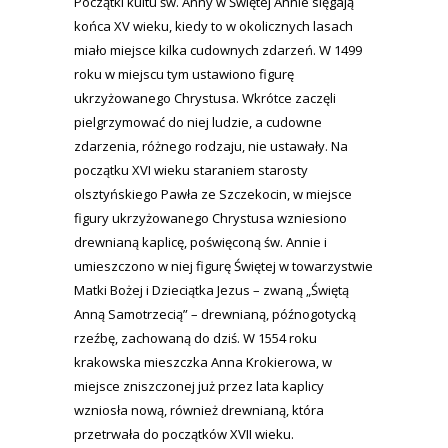
Początki kultu św. Anny w Świętej Annie sięgają
końca XV wieku, kiedy to w okolicznych lasach
miało miejsce kilka cudownych zdarzeń. W 1499
roku w miejscu tym ustawiono figurę
ukrzyżowanego Chrystusa. Wkrótce zaczęli
pielgrzymować do niej ludzie, a cudowne
zdarzenia, różnego rodzaju, nie ustawały. Na
początku XVI wieku staraniem starosty
olsztyńskiego Pawła ze Szczekocin, w miejsce
figury ukrzyżowanego Chrystusa wzniesiono
drewnianą kaplicę, poświęconą św. Annie i
umieszczono w niej figurę Świętej w towarzystwie
Matki Bożej i Dzieciątka Jezus – zwaną „Świętą
Anną Samotrzecią” – drewnianą, późnogotycką
rzeźbę, zachowaną do dziś. W 1554 roku
krakowska mieszczka Anna Krokierowa, w
miejsce zniszczonej już przez lata kaplicy
wzniosła nową, również drewnianą, która
przetrwała do początków XVII wieku.