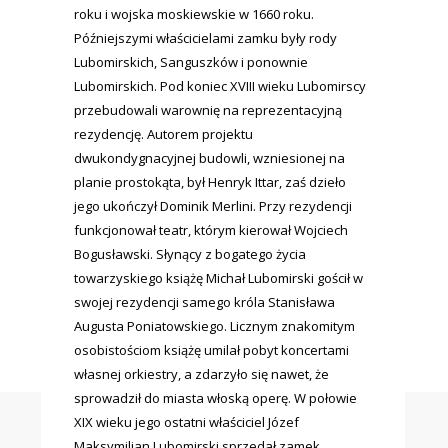
roku i wojska moskiewskie w 1660 roku.
Późniejszymi właścicielami zamku były rody
Lubomirskich, Sanguszków i ponownie
Lubomirskich. Pod koniec XVIII wieku Lubomirscy
przebudowali warownię na reprezentacyjną
rezydencję. Autorem projektu
dwukondygnacyjnej budowli, wzniesionej na
planie prostokąta, był Henryk Ittar, zaś dzieło
jego ukończył Dominik Merlini. Przy rezydencji
funkcjonował teatr, którym kierował Wojciech
Bogusławski. Słynący z bogatego życia
towarzyskiego książę Michał Lubomirski gościł w
swojej rezydencji samego króla Stanisława
Augusta Poniatowskiego. Licznym znakomitym
osobistościom książę umilał pobyt koncertami
własnej orkiestry, a zdarzyło się nawet, że
sprowadził do miasta włoską operę. W połowie
XIX wieku jego ostatni właściciel Józef
Maksymilian Lubomirski sprzedał zamek