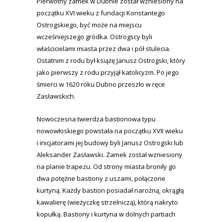
Pierwotny zamek w Dubnie został wzniesiony na
początku XVI wieku z fundacji Konstantego
Ostrogskiego, być może na miejscu
wcześniejszego gródka. Ostrogscy byli
właścicielami miasta przez dwa i pół stulecia.
Ostatnim z rodu był książę Janusz Ostrogski, który
jako pierwszy z rodu przyjął katolicyzm. Po jego
śmierci w 1620 roku Dubno przeszło w ręce
Zasławskich.
Nowoczesna twierdza bastionowa typu
nowowłoskiego powstała na początku XVII wieku
i inicjatorami jej budowy byli Janusz Ostrogski lub
Aleksander Zasławski. Zamek został wzniesiony
na planie trapezu. Od strony miasta broniły go
dwa potężne bastiony z uszami, połączone
kurtyną. Każdy bastion posiadał narożną, okrągłą
kawalierę (wieżyczkę strzelniczą), którą nakryto
kopułką. Bastiony i kurtyna w dolnych partiach