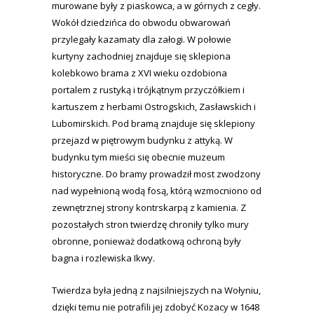
murowane były z piaskowca, a w górnych z cegły.
Wokół dziedzińca do obwodu obwarowań
przylegały kazamaty dla załogi. W połowie
kurtyny zachodniej znajduje się sklepiona
kolebkowo brama z XVI wieku ozdobiona
portalem z rustyką i trójkątnym przyczółkiem i
kartuszem z herbami Ostrogskich, Zasławskich i
Lubomirskich. Pod bramą znajduje się sklepiony
przejazd w piętrowym budynku z attyką. W
budynku tym mieści się obecnie muzeum
historyczne. Do bramy prowadził most zwodzony
nad wypełnioną wodą fosą, którą wzmocniono od
zewnętrznej strony kontrskarpą z kamienia. Z
pozostałych stron twierdzę chroniły tylko mury
obronne, ponieważ dodatkową ochroną były
bagna i rozlewiska Ikwy.
Twierdza była jedną z najsilniejszych na Wołyniu,
dzięki temu nie potrafili jej zdobyć Kozacy w 1648