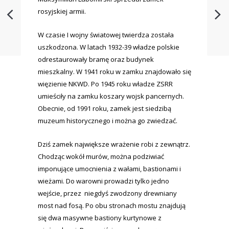
rosyjskiej armii.
W czasie I wojny światowej twierdza została
uszkodzona. W latach 1932-39 władze polskie
odrestaurowały bramę oraz budynek
mieszkalny. W 1941 roku w zamku znajdowało się
więzienie NKWD. Po 1945 roku władze ZSRR
umieściły na zamku koszary wojsk pancernych.
Obecnie, od 1991 roku, zamek jest siedzibą
muzeum historycznego i można go zwiedzać.
Dziś zamek największe wrażenie robi z zewnątrz.
Chodząc wokół murów, można podziwiać
imponujące umocnienia z wałami, bastionami i
wieżami. Do warowni prowadzi tylko jedno
wejście, przez niegdyś zwodzony drewniany
most nad fosą. Po obu stronach mostu znajdują
się dwa masywne bastiony kurtynowe z