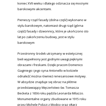
koniec XVII wieku i dlatego odznacza się mocnymi
barokowymi akcentami.
Pierwszy rząd fasady (dolna część) wykonano w
stylu barokowym, natomiast drugi rząd (górna
część) fasady i dzwonnicy, które je ukończono sto
lat po zakończeniu budowy, jest w stylu
barokowym
Przestronny środek utrzymany w estetycznej
bieli wypełniony jest godnymi uwagi pięknymi
obrazami i freskami. Dzięki pracom Domenico
Gaginiego i jego syna Antonello w kościele
odnaleźć można również renesansowe motywy.
W absydzie znajduje się obraz na płótnie
przedstawiający Męczeństwo św. Tomasza
Becketa z 1656 roku pędzla Leonarda Milazzo.
Monumentalne organy zbudowane w 1915 roku
przez Michele Polizzi z Modicy oraz ołtarz