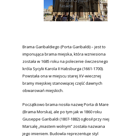
Kościół Czyśćca -
fasada
Brama Garibaldiego (Porta Garibaldi) – jest to
imponująca brama miejska, która wzniesiona
została w 1685 roku na polecenie ówczesnego
króla Sycylii Karola II Habsburga (1661-1700).
Powstała ona w miejscu starej XV-wiecznej
bramy miejskiej stanowiącej część dawnych
obwarowań miejskich.
Początkowo brama nosiła nazwę Porta di Mare
(Brama Morska), ale po tym jak w 1860 roku
Giuseppe Garibaldi (1807-1882) ogłosił przy niej
Marsalę „miastem wolnym” została nazwana
jego imieniem. Budowla reprezentuje styl