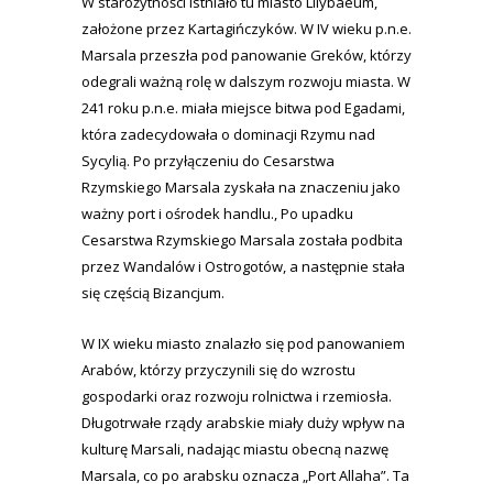
W starożytności istniało tu miasto Lilybaeum,
założone przez Kartagińczyków. W IV wieku p.n.e.
Marsala przeszła pod panowanie Greków, którzy
odegrali ważną rolę w dalszym rozwoju miasta. W
241 roku p.n.e. miała miejsce bitwa pod Egadami,
która zadecydowała o dominacji Rzymu nad
Sycylią. Po przyłączeniu do Cesarstwa
Rzymskiego Marsala zyskała na znaczeniu jako
ważny port i ośrodek handlu., Po upadku
Cesarstwa Rzymskiego Marsala została podbita
przez Wandalów i Ostrogotów, a następnie stała
się częścią Bizancjum.
W IX wieku miasto znalazło się pod panowaniem
Arabów, którzy przyczynili się do wzrostu
gospodarki oraz rozwoju rolnictwa i rzemiosła.
Długotrwałe rządy arabskie miały duży wpływ na
kulturę Marsali, nadając miastu obecną nazwę
Marsala, co po arabsku oznacza „Port Allaha”. Ta