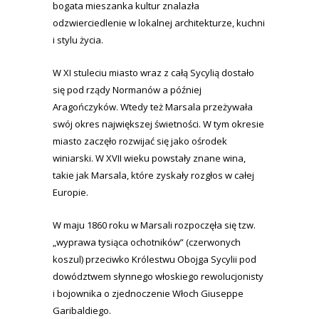
bogata mieszanka kultur znalazła
odzwierciedlenie w lokalnej architekturze, kuchni
i stylu życia.
W XI stuleciu miasto wraz z całą Sycylią dostało
się pod rządy Normanów a później
Aragończyków. Wtedy też Marsala przeżywała
swój okres największej świetności. W tym okresie
miasto zaczęło rozwijać się jako ośrodek
winiarski. W XVII wieku powstały znane wina,
takie jak Marsala, które zyskały rozgłos w całej
Europie.
W maju 1860 roku w Marsali rozpoczęła się tzw.
„wyprawa tysiąca ochotników” (czerwonych
koszul) przeciwko Królestwu Obojga Sycylii pod
dowództwem słynnego włoskiego rewolucjonisty
i bojownika o zjednoczenie Włoch Giuseppe
Garibaldiego.