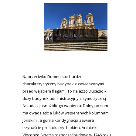
Fasada katedry
Naprzeciwko Duomo stoi bardzo
charakterystyczny budynek z zawieszonymi
przed wejściem flagami. To Palazzo Ducezio –
duży budynek administracyjny z symetryczną
fasadą z jasnożółtego wapienia. Dolny poziom
ma dwadzieścia łuków wspieranych kolumnami
jońskimi, a górna kondygnacja zawiera
trzynaście prostokątnych okien. Architekt
Vincenzo Sinatra rozpoczął budowę w 1746 roku,