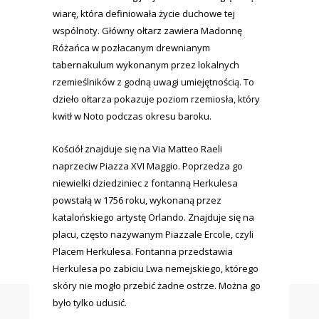
wiarę, która definiowała życie duchowe tej
wspólnoty. Główny ołtarz zawiera Madonnę
Różańca w pozłacanym drewnianym
tabernakulum wykonanym przez lokalnych
rzemieślników z godną uwagi umiejętnością. To
dzieło ołtarza pokazuje poziom rzemiosła, który
kwitł w Noto podczas okresu baroku.
Kościół znajduje się na Via Matteo Raeli
naprzeciw Piazza XVI Maggio. Poprzedza go
niewielki dziedziniec z fontanną Herkulesa
powstałą w 1756 roku, wykonaną przez
katalońskiego artystę Orlando. Znajduje się na
placu, często nazywanym Piazzale Ercole, czyli
Placem Herkulesa. Fontanna przedstawia
Herkulesa po zabiciu Lwa nemejskiego, którego
skóry nie mogło przebić żadne ostrze. Można go
było tylko udusić.