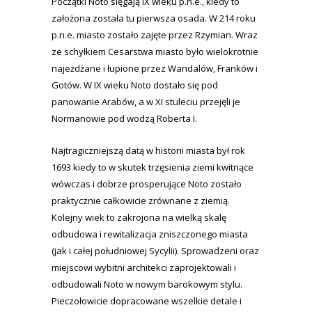
Początki Noto sięgają IX wieku p.n.e., kiedy to
założona została tu pierwsza osada. W 214 roku
p.n.e. miasto zostało zajęte przez Rzymian. Wraz
ze schyłkiem Cesarstwa miasto było wielokrotnie
najeżdżane i łupione przez Wandalów, Franków i
Gotów. W IX wieku Noto dostało się pod
panowanie Arabów, a w XI stuleciu przejęli je
Normanowie pod wodzą Roberta I.
Najtragiczniejszą datą w historii miasta był rok
1693 kiedy to w skutek trzęsienia ziemi kwitnące
wówczas i dobrze prosperujące Noto zostało
praktycznie całkowicie zrównane z ziemią.
Kolejny wiek to zakrojona na wielką skalę
odbudowa i rewitalizacja zniszczonego miasta
(jak i całej południowej Sycylii). Sprowadzeni oraz
miejscowi wybitni architekci zaprojektowali i
odbudowali Noto w nowym barokowym stylu.
Pieczołowicie dopracowane wszelkie detale i