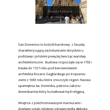
Fasada kościoła
San Domenico to kościół barokowy z fasadą
charakteryzującą się kolumnami doryckimi u
podstawy i jońskimi powyżej tworząc warstwy
architektoniczne.
Budowa rozpoczęła się w 1703 i
trwała do 1727 roku pod kierownictwem
architekta Rosario Gagliardiego po trzęsieniu
ziemi z 1693 roku które zniszczyło region. Nazwa
upamiętnia św. Dominika, patrona zakonu
dominikanów który kształtował myśl religijną.
Wnętrze z polichromowanymi marmurami i
dziełami sztuki religijnej odzwierciedla głęboką