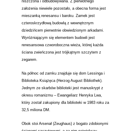
niszczona i odbudowywana.
Z pierwotnego
założenia niewiele pozostało, a obecna forma jest
mieszanką renesansu i baroku. Zamek jest
czteroskrzydłową budowlą z wewnętrznym
dziedzińcem pierwotnie obwiedzionym arkadami.
Wyróżniającym się elementem budowli jest
renesansowa czworoboczna wieża, której każda
ściana
zwieńczona jest trójkątnym szczytem z
zegarem.
Na północ od zamku znajduje się dom Lessinga i
Biblioteka Książęca
(Herzog August Bibliothek).
Jednym ze skarbów biblioteki jest manuskrypt z
okresu romanizmu – Ewangeliarz Henryka Lwa,
który został zakupiony dla biblioteki w 1983 roku za
32,5 miliona DM.
Obok stoi Arsenał (Zeughaus) z bogato zdobionymi
ścianami szczytowymi, a za nim największy