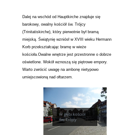
Dalej na wschód od Hauptkirche znajduje się
barokowy, owalny kościół św. Trójcy
(
Trinitatiskirche), który pierwotnie był bramą
miejską. Świątynię wzniósł w XVIII wieku Hermann
Korb przekształcając bramę w wieże
kościoła.Owalne wnętrze jest przestronne o dobrze
oświetlone. Wokół wznoszą się piętrowe empory.
Warto zwrócić uwagę na ambonę nietypowo
umiejscowioną nad ołtarzem.
W głębi kościół
św. Trójcy