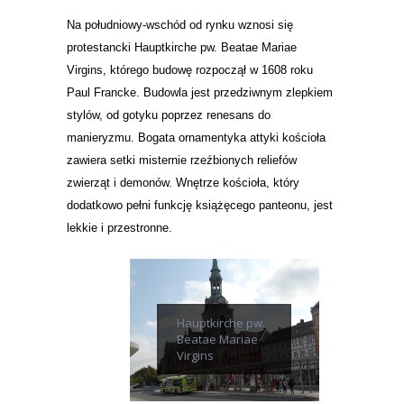
Na południowy-wschód od rynku wznosi się
protestancki Hauptkirche pw. Beatae Mariae
Virgins, którego budowę rozpoczął w 1608 roku
Paul Francke. Budowla jest przedziwnym zlepkiem
stylów, od gotyku poprzez renesans do
manieryzmu. Bogata ornamentyka attyki kościoła
zawiera setki misternie rzeźbionych reliefów
zwierząt i demonów. Wnętrze kościoła, który
dodatkowo pełni funkcję książęcego panteonu, jest
lekkie i przestronne.
Hauptkirche pw.
Beatae Mariae
Virgins