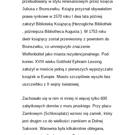
przebudowany w stylu renesansowym przez księcia
Juliusa z Brunszwiku.
Książę przyznał obywatelom
prawa rynkowe w 1570 roku I dwa lata później
założył Bibliotekę Książęcą (Herzogliche Bibliothek
, późniejsza Bibliotheca Augusta ).
W 1753 roku
dwór książęcy został przeniesiony z powrotem do
Brunszwiku, co umniejszyło znaczenie
Wolfenbüttel jako miasta rezydencjonalnego. Pod
koniec XVIII wieku Gotthold Ephraim Lessing
założył w mieście jedną z pierwszych wypożyczalni
książek w Europie. Miasto szczęśliwie wyszło bez
uszczerbku z II wojny światowej.
Zachowało się w nim ni mniej ni więcej tylko 600
zabytkowych domów z muru pruskiego. Przy placu
Zamkowym (Schlossplatz) wznosi się zamek, który
jest drugim co do wielkości zamkiem w Dolnej
Saksonii.
Warownia
była kilkakrotnie oblegana,