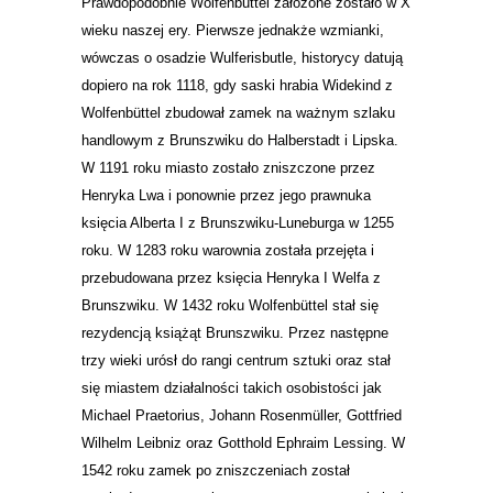
Prawdopodobnie Wolfenbüttel założone zostało w X
wieku naszej ery. Pierwsze jednakże wzmianki,
wówczas o osadzie Wulferisbutle, historycy datują
dopiero na rok 1118,
gdy saski hrabia Widekind z
Wolfenbüttel zbudował zamek na ważnym szlaku
handlowym z Brunszwiku do Halberstadt i Lipska.
W 1191 roku miasto zostało
zniszczone przez
Henryka Lwa i ponownie przez jego prawnuka
księcia Alberta I z Brunszwiku-Luneburga w 1255
roku. W 1283 roku warownia została przejęta i
przebudowana przez księcia Henryka I
Welfa z
Brunszwiku.
W 1432 roku Wolfenbüttel stał się
rezydencją książąt Brunszwiku. Przez następne
trzy wieki urósł do rangi centrum sztuki oraz stał
się miastem działalności takich osobistości jak
Michael Praetorius, Johann Rosenmüller, Gottfried
Wilhelm Leibniz oraz Gotthold Ephraim Lessing. W
1542 roku zamek po zniszczeniach został