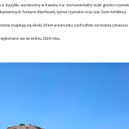
.e. bazyliki, wzniesiony w II wieku n.e. monumentalny teatr grecko-rzymski
 kamiennych fontann (Nimfeum), łaźnie rzymskie oraz tzw. Dom Achillesa.
miasta znajdują się około 20 km w kierunku zachodnim od miasta Limassol.
a wykonano we wrześniu 2024 roku.