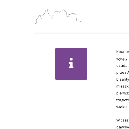
Kourion
wyspy. 
osada 
przez 
bizanty
mieszka
pierwsz
tragicz
wieku.
W czasi
dawnych