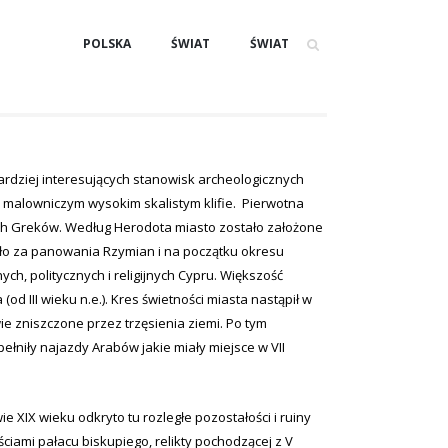
POLSKA
ŚWIAT
ŚWIAT
ardziej interesujących stanowisk archeologicznych
a malowniczym wysokim skalistym klifie. Pierwotna
ich Greków. Według Herodota miasto zostało założone
ło za panowania Rzymian i na początku okresu
ch, politycznych i religijnych Cypru. Większość
d III wieku n.e.). Kres świetności miasta nastąpił w
ie zniszczone przez trzęsienia ziemi. Po tym
łniły najazdy Arabów jakie miały miejsce w VII
 XIX wieku odkryto tu rozległe pozostałości i ruiny
ciami pałacu biskupiego, relikty pochodzącej z V