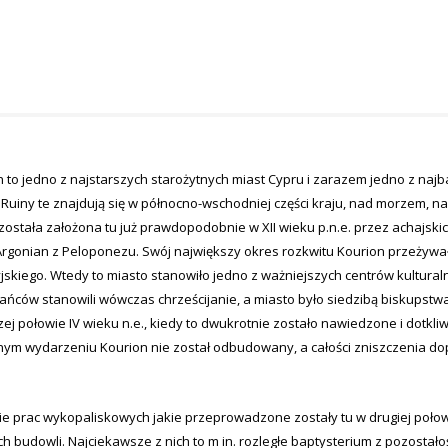
 to jedno z najstarszych starożytnych miast Cypru i zarazem jedno z najb
Ruiny te znajdują się w północno-wschodniej części kraju, nad morzem, n
została założona tu już prawdopodobnie w XII wieku p.n.e. przez achajsk
Argonian z Peloponezu. Swój największy okres rozkwitu Kourion przeżywa
jskiego. Wtedy to miasto stanowiło jedno z ważniejszych centrów kulturalny
ńców stanowili wówczas chrześcijanie, a miasto było siedzibą biskupstwa (o
ej połowie IV wieku n.e., kiedy to dwukrotnie zostało nawiedzone i dotkliw
nym wydarzeniu Kourion nie został odbudowany, a całości zniszczenia dope
e prac wykopaliskowych jakie przeprowadzone zostały tu w drugiej połowie
 budowli. Najciekawsze z nich to m in. rozległe baptysterium z pozostałoś