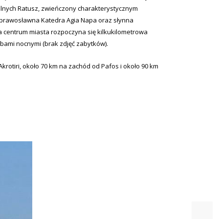
ialnych Ratusz, zwieńczony charakterystycznym
m prawosławna Katedra Agia Napa oraz słynna
 centrum miasta rozpoczyna się kilkukilometrowa
ubami nocnymi (brak zdjęć zabytków).
otiri, około 70 km na zachód od Pafos i około 90 km