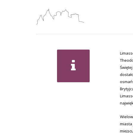
Limasso
Theodo
Świętej
dostał
osmańs
Brytyjc
Limasso
najwięk
Wielow
miasta
miejsc