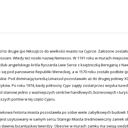
l to drugie (po Nikozji) co do wielkości miasto na Cyprze. Założone zosta
ssiani. Wtedy też nosiło nazwę Nemesos. W 1191 roku w murach miejscow
 ślub angielskiego króla Ryszarda Lwie Serce z księżniczką Beregarią z N
o się pod panowanie Republiki Weneckiej, a w 1570 roku zostało podbite 
kie. Pod dominacją turecką Limassol pozostawało aż do drugiej połowy XI
zyków. Po roku 1974, kiedy północny Cypr zajęty został przez wojska ture
l stanowi jedno z ważniejszych centrów handlowych, biznesowych i turyst
szych portów w tej części Cypru.
iekowa historia miasta pozostawiła po sobie wiele zabytkowych budowli. N
 jest usytuowany w samym sercu Starego Miasta średniowieczny zamek obr
u dawnej bizantyjskiej twierdzy. Obecnie w murach zamku ma swoją sied