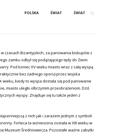
POLSKA
ŚWIAT
ŚWIAT
ło w czasach Bizantyjskich, za panowania biskupów z
ego zamku odbył się podążającego tędy do Ziemi
awarry. Pod koniec XV wieku miasto wraz z całą wyspą
(praktycznie bez żadnego oporu) przez wojska
X wieku, kiedy to wyspa dostała się pod panowanie
ckie, miasto uległo olbrzymim przeobrażeniom. Dziś
ycznych wyspy. Znajduje się tu także jeden z
ajcenniejszą z nich jak i zarazem jednym z symboli
onny. Forteca ta wzniesiona została w XIII wieku w
zibę Muzeum Średniowiecza. Pozostałe ważne zabytki