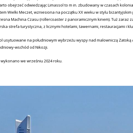
warto obejrzeć odwiedzając Limassol to m in. zbudowany w czasach kolon
tem Wielki Meczet, wzniesiona na początku XX wieku w stylu bizantyjski
esna Machina Czasu (rollercoaster z panoramicznym kinem). Tuż zaraz za
ka strefa turystyczna, z licznymi hotelami, tawernami, restauracjami i kl
ol usytuowane na południowym wybrzeżu wyspy nad malowniczą Zatoką Akr
udniowy-wschód od Nikozji.
a wykonano we wrześniu 2024 roku.