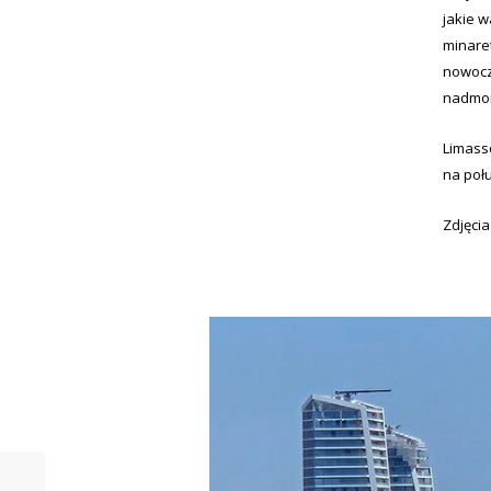
jakie 
minare
nowocz
nadmors
Limass
na poł
Zdjęci