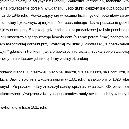
ębiorstw. Założył je przybysz z Flandrii, Ambrosius Vermoellen, menonita, kt
ę na prowadzenie gorzelni w Gdańsku. Jego trunki cieszyły się dużą popularno
 aż do 1945 roku. Powtarzający się w rodzinie brak męskich potomków sprawi
iela, który był zazwyczaj mężem córki poprzedniego. Tak w posiadanie gorzel
ł ją w domu przy Szerokiej, gdzie od kilku lat prowadzone już było podobne
tu przedstawiającego złotego łososia dom (a zaraz potem firmę) zaczęto n
em menonickiej gorzelni przy Szerokiej był likier „Goldwasser”, z charaktery
wym” gdańskim trunkiem, jak się powszechnie uważa, zyskał sobie światową 
rawnych następców gdańskiej firmy z ulicy Szerokiej.
dniego krańca ul. Szerokiej, nieco na uboczu, tuż za Basztą na Podmurzu, i
ich. Dawny spichlerz wydzierżawiony w 1801 roku, a zakupiony w 1820 roku
wnych. Po pożarze, który zniszczył dawny spichlerz w połowie XIX wieku po
eformowanej. Związane z tą synagogą bractwa miały swoje siedziby w budyn
 wykonano w lipcu 2011 roku.