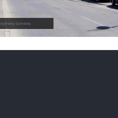
ącej Bramy Szerokiej