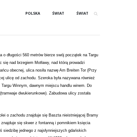
POLSKA
ŚWIAT
ŚWIAT
a o długości 560 metrów bierze swój początek na Targu
c się nad brzegiem Motławy, nad którą prowadzi
ańcu obecnej, ulica nosiła nazwę Am Breiten Tor (Przy
ącej ulicę od zachodu. Szeroka była nazywana również
. Targu Winnym, dawnym miejscu handlu winem. Do
 (tramwaje dwukierunkowe). Zabudowa ulicy została
ei o zachodu znajduje się Baszta nieistniejącej Bramy
a znajduje się skwer z fontanną i pomnikiem księcia
 siedzibę jednego z najsłynniejszych gdańskich