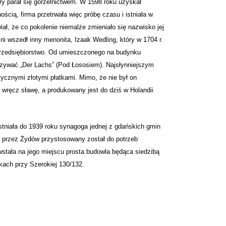
óry parał się gorzelnictwem. W 1598 roku uzyskał
ścią, firma przetrwała więc próbę czasu i istniała w
ał, że co pokolenie niemalże zmieniało się nazwisko jej
ni wszedł inny menonita, Izaak Wedling, który w 1704 r.
 przedsiębiorstwo. Od umieszczonego na budynku
azywać „Der Lachs” (Pod Łososiem). Najsłynniejszym
stycznymi złotymi płatkami. Mimo, że nie był on
wręcz sławę, a produkowany jest do dziś w Holandii
stniała do 1939 roku synagoga jednej z gdańskich gmin
 przez Żydów przystosowany został do potrzeb
wstała na jego miejscu prosta budowla będąca siedzibą
kach przy Szerokiej 130/132.