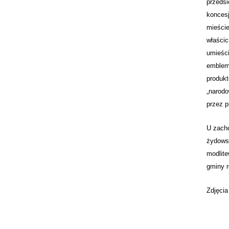
przedsi
koncesj
mieście
właścic
umieści
emblema
produkt
„narodo
przez p
U zacho
żydowsk
modlite
gminy r
Zdjęcia