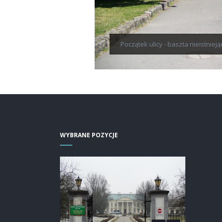
Początek ulicy - baszta nieistniej
WYBRANE POZYCJE