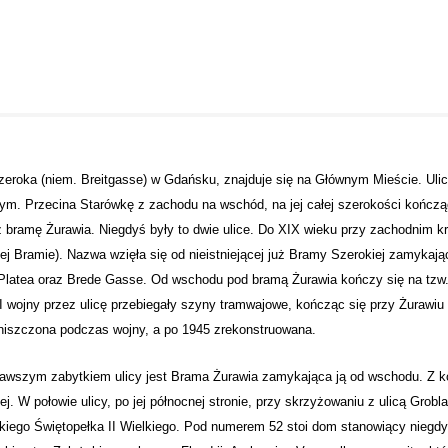
zeroka (niem. Breitgasse) w Gdańsku, znajduje się na Głównym Mieście. Ulic
m. Przecina Starówkę z zachodu na wschód, na jej całej szerokości kończą
 bramę Żurawia. Niegdyś były to dwie ulice. Do XIX wieku przy zachodnim kr
ej Bramie). Nazwa wzięła się od nieistniejącej już Bramy Szerokiej zamykaj
Platea oraz Brede Gasse. Od wschodu pod bramą Żurawia kończy się na tzw
I wojny przez ulicę przebiegały szyny tramwajowe, kończąc się przy Żurawiu
zniszczona podczas wojny, a po 1945 zrekonstruowana.
awszym zabytkiem ulicy jest Brama Żurawia zamykająca ją od wschodu. Z kol
ej. W połowie ulicy, po jej północnej stronie, przy skrzyżowaniu z ulicą Grobl
iego Świętopełka II Wielkiego. Pod numerem 52 stoi dom stanowiący niegdyś