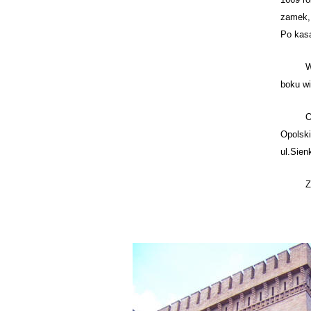
zamek
Po kasa
W wież
boku wi
Opo
Opolski
ul.Sien
Zdjęci