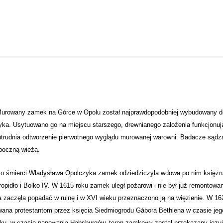
owany
zamek
na Górce w
Opolu
został najprawdopodobniej wybudowany d
ka. Usytuowano go na miejscu starszego, drewnianego założenia funkcjonują
trudnia odtworzenie pierwotnego wyglądu murowanej warowni. Badacze sądzą
boczną wieżą.
ierci Władysława Opolczyka
zamek
odziedziczyła wdowa po nim księżna 
ropidło i Bolko IV. W 1615 roku
zamek
uległ pożarowi i nie był już remontow
 zaczęła popadać w ruinę i w XVI wieku przeznaczono ją na więzienie. W 162
ana protestantom przez księcia Siedmiogrodu Gábora Bethlena w czasie je
ku, w czasie panowania Habsburgów, teren zamkowy został przekazany jezuito