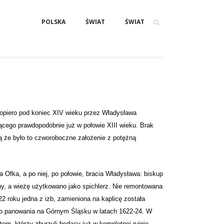
POLSKA
ŚWIAT
ŚWIAT
opiero pod koniec XIV wieku przez Władysława
cego prawdopodobnie już w połowie XIII wieku. Brak
 że było to czworoboczne założenie z potężną
Ofka, a po niej, po połowie, bracia Władysława: biskup
any, a wieżę użytkowano jako spichlerz. Nie remontowana
2 roku jedna z izb, zamieniona na kaplicę została
go panowania na Górnym Śląsku w latach 1622-24. W
m, którzy zburzyli będący już w kompletnej ruinie