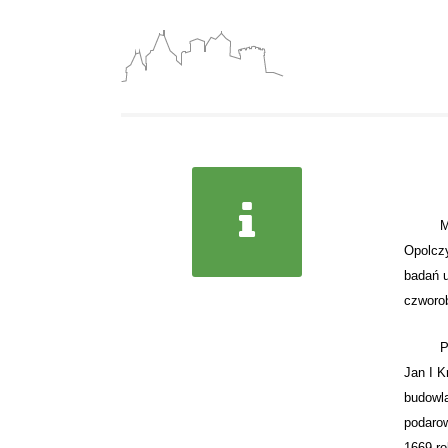
Mur
Opolczy
badań u
czworo
Po śm
Jan I K
budowla
podarow
1669 ro