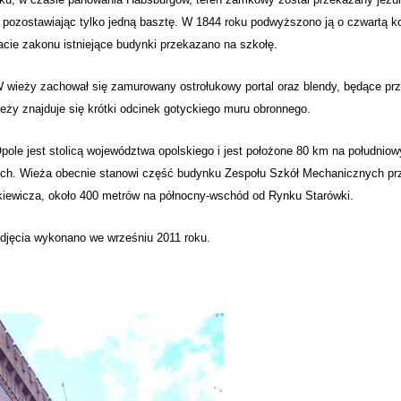
, pozostawiając tylko jedną basztę. W 1844 roku podwyższono ją o czwartą 
cie zakonu istniejące budynki przekazano na szkołę.
y zachował się zamurowany ostrołukowy portal oraz blendy, będące przyp
eży znajduje się krótki odcinek gotyckiego muru obronnego.
le
jest stolicą województwa
opolskiego
i jest położone 80 km na południow
ch. Wieża obecnie stanowi część budynku Zespołu Szkół Mechanicznych prz
kiewicza, około 400 metrów na północny-wschód od Rynku Starówki.
a wykonano we wrześniu 2011 roku.