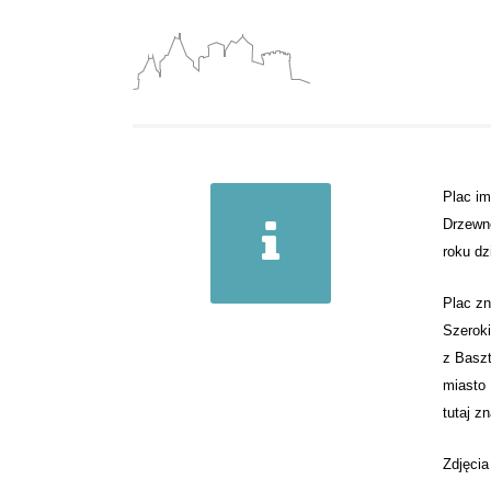
Plac i
Drzewn
roku d
Plac zn
Szeroki
z Baszt
miasto
tutaj z
Zdjęcia