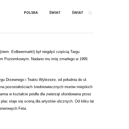
POLSKA
ŚWIAT
ŚWIAT
(
niem
. Erdbeermarkt) był niegdyś częścią
Targu
em Poziomkowym. Nadano mu imię zmarłego w
1995
argu Drzewnego i Teatru Wybrzeże, od południa do
ul.
 na pozostałościach
średniowiecznych
murów miejskich
tanna w kształcie poidła dla zwierząt ufundowana przez
plac staje się sceną dla artystów ulicznych. Od kliku lat
Plenerowych
Feta
.