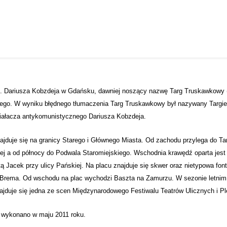
m. Dariusza Kobzdeja w
Gdańsku
, dawniej noszący nazwę Targ Truskawkowy 
ego
. W wyniku błędnego tłumaczenia Targ Truskawkowy
był
nazywany Targi
ziałacza antykomunistycznego
Dariusza Kobzdeja
.
ajduje się na granicy Starego i Głównego Miasta. Od zachodu przylega do T
ej
a od północy do
Podwala Staromiejskiego
. Wschodnia krawędź oparta jest
ą Jacek przy ulicy Pańskiej. Na placu znajduje się skwer oraz nietypowa fon
Brema
. Od wschodu na plac wychodzi
Baszta na Zamurzu
. W sezonie letnim 
najduje się jedna ze scen Międzynarodowego Festiwalu Teatrów Ulicznych i 
 wykonano w maju 2011 roku.