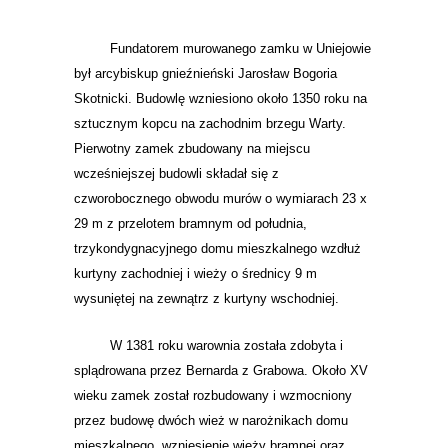
Fundatorem murowanego zamku w Uniejowie
był arcybiskup gnieźnieński Jarosław Bogoria
Skotnicki. Budowlę wzniesiono około 1350 roku na
sztucznym kopcu na zachodnim brzegu Warty.
Pierwotny zamek zbudowany na miejscu
wcześniejszej budowli składał się z
czworobocznego obwodu murów o wymiarach 23 x
29 m z przelotem bramnym od południa,
trzykondygnacyjnego domu mieszkalnego wzdłuż
kurtyny zachodniej i wieży o średnicy 9 m
wysuniętej na zewnątrz z kurtyny wschodniej.
W 1381 roku warownia została zdobyta i
splądrowana przez Bernarda z Grabowa. Około XV
wieku zamek został rozbudowany i wzmocniony
przez budowę dwóch wież w narożnikach domu
mieszkalnego, wzniesienie wieży bramnej oraz