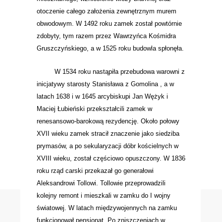
otoczenie całego założenia zewnętrznym murem
obwodowym. W 1492 roku zamek został powtórnie
zdobyty, tym razem przez Wawrzyńca Kośmidra
Gruszczyńskiego, a w 1525 roku budowla spłonęła.
W 1534 roku nastąpiła przebudowa warowni z
inicjatywy starosty Stanisława z Gomolina , a w
latach 1638 i w 1645 arcybiskupi Jan Wężyk i
Maciej Łubieński przekształcili zamek w
renesansowo-barokową rezydencję. Około połowy
XVII wieku zamek stracił znaczenie jako siedziba
prymasów, a po sekularyzacji dóbr kościelnych w
XVIII wieku, został częściowo opuszczony. W 1836
roku rząd carski przekazał go generałowi
Aleksandrowi Tollowi. Tollowie przeprowadzili
kolejny remont i mieszkali w zamku do I wojny
światowej. W latach międzywojennych na zamku
funkcjonował pensjonat. Po zniszczeniach w